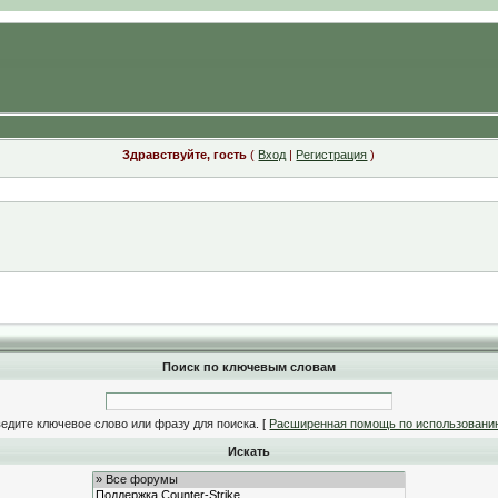
Здравствуйте, гость
(
Вход
|
Регистрация
)
Поиск по ключевым словам
едите ключевое слово или фразу для поиска.
[
Расширенная помощь по использовани
Искать