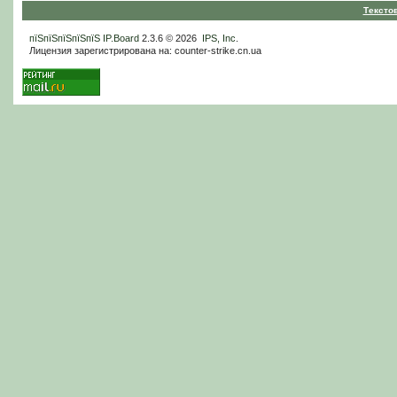
Тексто
пїЅпїЅпїЅпїЅпїЅ
IP.Board
2.3.6 © 2026
IPS, Inc
.
Лицензия зарегистрирована на: counter-strike.cn.ua