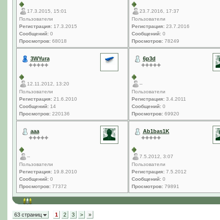
17.3.2015, 15:01
23.7.2016, 17:37
Пользователи
Пользователи
Регистрация:
17.3.2015
Регистрация:
23.7.2016
Сообщений:
0
Сообщений:
0
Просмотров:
68018
Просмотров:
78249
3WYura
6p3d
12.11.2012, 13:20
--
Пользователи
Пользователи
Регистрация:
21.6.2010
Регистрация:
3.4.2011
Сообщений:
14
Сообщений:
0
Просмотров:
220136
Просмотров:
69920
aaa
Ab1bas1K
--
7.5.2012, 3:07
Пользователи
Пользователи
Регистрация:
19.8.2010
Регистрация:
7.5.2012
Сообщений:
0
Сообщений:
0
Просмотров:
77372
Просмотров:
79891
63 страниц
1
2
3
>
»