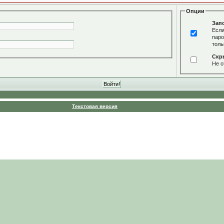
Опции
Зап
Если
паро
толь
Скр
Не о
Текстовая версия