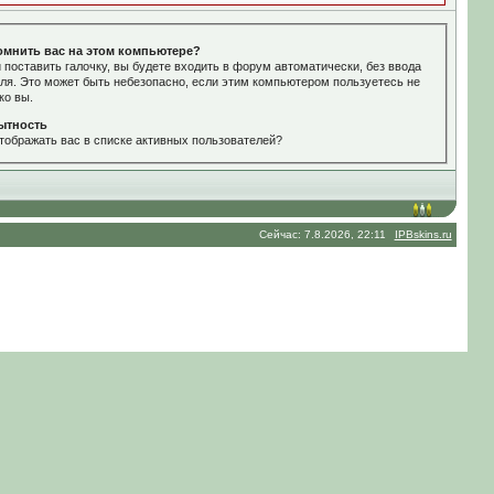
омнить вас на этом компьютере?
 поставить галочку, вы будете входить в форум автоматически, без ввода
ля. Это может быть небезопасно, если этим компьютером пользуетесь не
ко вы.
ытность
тображать вас в списке активных пользователей?
Сейчас: 7.8.2026, 22:11
IPBskins.ru