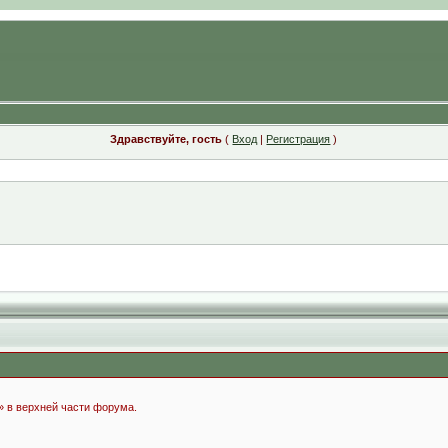
Здравствуйте, гость
(
Вход
|
Регистрация
)
» в верхней части форума.