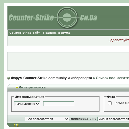
Counter-Strike сайт
Правила форума
Здравствуйте
Форум Counter-Strike community и киберспорта
» Список пользоват
Фильтры поиска
Имя пользователя
Фото
Только с 
, сортировать по