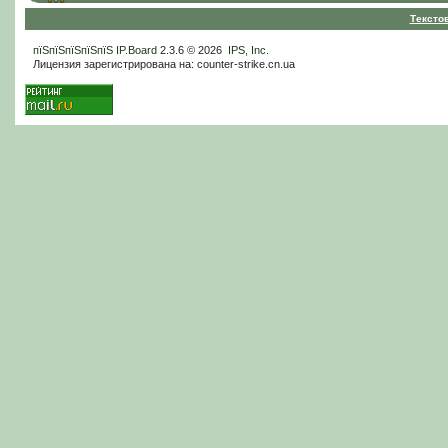
Тексто
пїЅпїЅпїЅпїЅпїЅ
IP.Board
2.3.6 © 2026
IPS, Inc
.
Лицензия зарегистрирована на: counter-strike.cn.ua