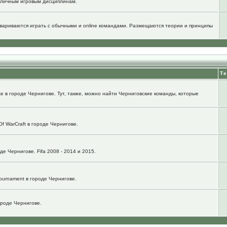
зличным игровым дисциплинам.
говариваются играть с обычными и online командами. Размещаются теории и принципы
Т
e в городе Чернигове. Тут, также, можно найти Черниговские команды, которые
f WarCraft в городе Чернигове.
е Чернигове. Fifa 2008 - 2014 и 2015.
ournament в городе Чернигове.
городе Чернигове.