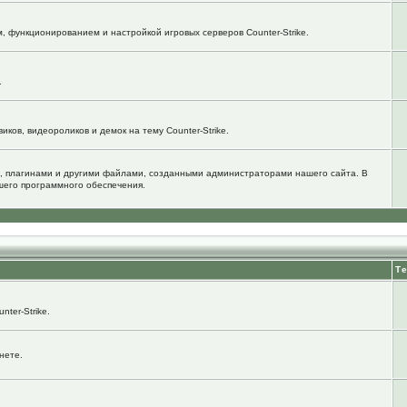
м, функционированием и настройкой игровых серверов Counter-Strike.
.
ков, видеороликов и демок на тему Counter-Strike.
, плагинами и другими файлами, созданными администраторами нашего сайта. В
шего программного обеспечения.
Т
ter-Strike.
нете.