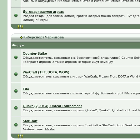
Анонсы и обсуждение игровых чемпионатов и Интернет-чемпионатов по ра
Договариваемся играть
Раздел создан для поиска команд, против которых можно поиграть. Тут до
командной игры.
Киберспорт Чернигова
Форум
Counter-Strike
Обсуждаются темы, связанные с киберспортивной дисциплиной Counter-Strik
набирают игроков, а также игроков, которые ищут команду.
WarCraft (TFT, DOTA, WOW)
Обсуждаются темы связанные с играми WarCraft, Frozen Tron, DOTA и World O
Fifa
Обсуждаются темы связанные с компьютерной футбольной игрой Fifa в город
Quake (2, 3 и 4), Unreal Tournament
Обсуждаются темы, связанные с играми Quake2, Quake3, Quake4 и Unreal T
StarCraft
Обсуждаются темы, связанные с играми StarCraft и StarCraft Brood World в 
Модераторы:
Maybe