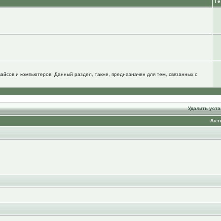
Т
йсов и компьютеров. Данный раздел, также, предназначен для тем, связанных с
Удалить уст
Акт