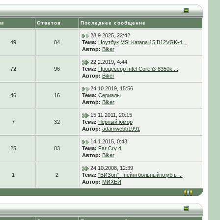
ем
Ответов
Последнее сообщение
28.9.2025, 22:42
49
84
Тема:
Ноутбук MSI Katana 15 B12VGK-4...
Автор:
Biker
22.2.2019, 4:44
72
96
Тема:
Процессор Intel Core i3-8350k ...
Автор:
Biker
24.10.2019, 15:56
46
16
Тема:
Сериалы
Автор:
Biker
15.11.2011, 20:15
7
32
Тема:
Чёрный юмор
Автор:
adamwebb1991
14.1.2015, 0:43
25
83
Тема:
Far Cry 4
Автор:
Biker
24.10.2008, 12:39
1
2
Тема:
"БИЗon" - пейнтбольный клуб в ...
Автор:
МИХЕЙ