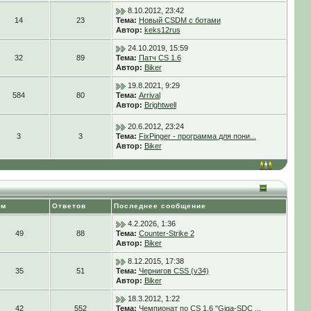
8.10.2012, 23:42
14
23
Тема:
Новый CSDM с ботами
Автор:
keks12rus
24.10.2019, 15:59
32
89
Тема:
Патч CS 1.6
Автор:
Biker
19.8.2021, 9:29
584
80
Тема:
Arrival
Автор:
Brightwell
20.6.2012, 23:24
3
3
Тема:
FixPinger - программа для пони...
Автор:
Biker
ем
Ответов
Последнее сообщение
4.2.2026, 1:36
49
88
Тема:
Counter-Strike 2
Автор:
Biker
8.12.2015, 17:38
35
51
Тема:
Чернигов CSS (v34)
Автор:
Biker
18.3.2012, 1:22
42
552
Тема:
Чемпионат по CS 1.6 "Giga-SDC ...