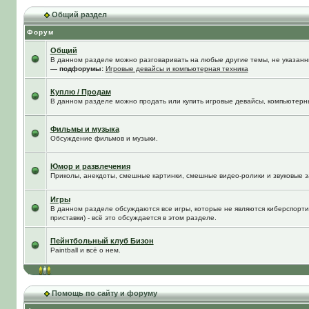
Общий раздел
Форум
Общий
В данном разделе можно разговаривать на любые другие темы, не указанны
— подфорумы:
Игровые девайсы и компьютерная техника
Куплю / Продам
В данном разделе можно продать или купить игровые девайсы, компьютерн
Фильмы и музыка
Обсуждение фильмов и музыки.
Юмор и развлечения
Приколы, анекдоты, смешные картинки, смешные видео-ролики и звуковые з
Игры
В данном разделе обсуждаются все игры, которые не являются киберспорти
приставки) - всё это обсуждается в этом разделе.
Пейнтбольный клуб Бизон
Paintball и всё о нем.
Помощь по сайту и форуму