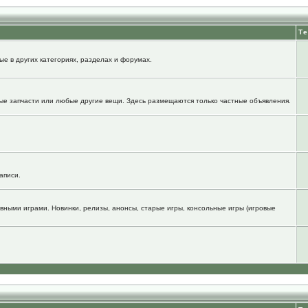
Т
е в других категориях, разделах и форумах.
ые запчасти или любые другие вещи. Здесь размещаются только частные объявления.
аписи.
вными играми. Новинки, релизы, анонсы, старые игры, консольные игры (игровые