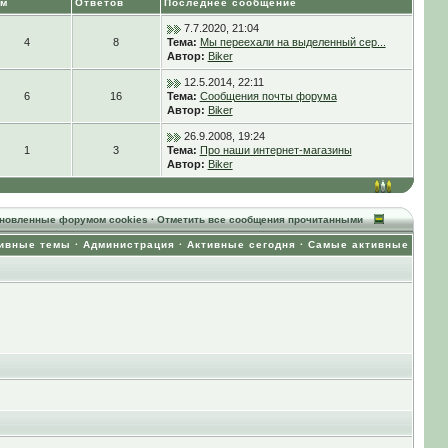
ем
Ответов
Последнее сообщение
7.7.2020, 21:04
4
8
Тема:
Мы переехали на выделенный сер...
Автор:
Biker
12.5.2014, 22:11
6
16
Тема:
Сообщения почты форума
Автор:
Biker
26.9.2008, 19:24
1
3
Тема:
Про наши интернет-магазины
Автор:
Biker
ановленные форумом cookies
·
Отметить все сообщения прочитанными
ивные темы
·
Администрация
·
Активные сегодня
·
Самые активные