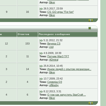
Автор:
Biker
26.5.2017, 23:59
9
16
Тема:
CS: GO игры "For fun"
Автор:
Biker
ем
Ответов
Последнее сообщение
5.11.2012, 21:32
12
153
Тема:
Вечера CS
Автор:
zed
4.9.2009, 18:39
2
11
Тема:
Патчим War3 TFT
Автор:
ADmiral
25.8.2014, 10:45
3
14
Тема:
Ищем людей с опытом организаци...
Автор:
Biker
13.7.2009, 23:42
2
4
Тема:
Сервера Q3
Автор:
offlineby
8.12.2013, 3:31
4
6
Тема:
О том как запустить StarCraft ...
Автор:
Biker