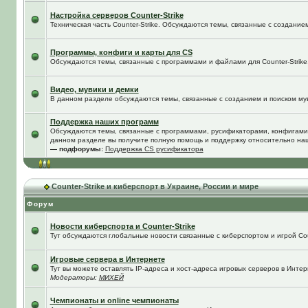
Настройка серверов Counter-Strike
Техническая часть Counter-Strike. Обсуждаются темы, связанные с создание
Программы, конфиги и карты для CS
Обсуждаются темы, связанные с программами и файлами для Counter-Strike
Видео, мувики и демки
В данном разделе обсуждаются темы, связанные с созданием и поиском муви
Поддержка наших программ
Обсуждаются темы, связанные с программами, русификаторами, конфигами
данном разделе вы получите полную помощь и поддержку относительно на
— подфорумы:
Поддержка CS русификатора
Counter-Strike и киберспорт в Украине, России и мире
Форум
Новости киберспорта и Counter-Strike
Тут обсуждаются глобальные новости связанные с киберспортом и игрой Coun
Игровые сервера в Интернете
Тут вы можете оставлять IP-адреса и хост-адреса игровых серверов в Интер
Модераторы:
МИХЕЙ
Чемпионаты и online чемпионаты