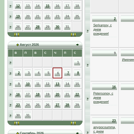
»
12
13
14
15
16
17
18
»
19
20
21
22
23
24
25
2
Serkarpov, с
»
26
27
28
29
30
31
днем
»
рождения!
Август 2026
В
П
В
С
Ч
П
С
9
Именинн
»
1
»
2
3
4
5
7
8
»
6
»
9
10
11
12
13
14
15
16
Petersonov, с
»
16
17
18
19
20
21
22
днем
»
рождения!
»
23
24
25
26
27
28
29
»
30
31
23
anypocoumma,
с днем
»
Сентябрь 2026