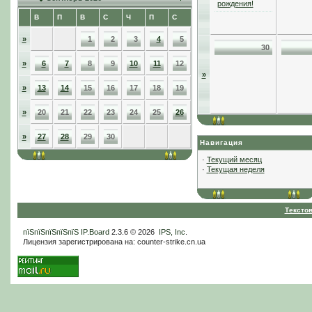
рождения!
В
П
В
С
Ч
П
С
»
1
2
3
4
5
30
»
6
7
8
9
10
11
12
»
»
13
14
15
16
17
18
19
»
20
21
22
23
24
25
26
»
27
28
29
30
Навигация
·
Текущий месяц
·
Текущая неделя
Тексто
пїЅпїЅпїЅпїЅпїЅ
IP.Board
2.3.6 © 2026
IPS, Inc
.
Лицензия зарегистрирована на: counter-strike.cn.ua