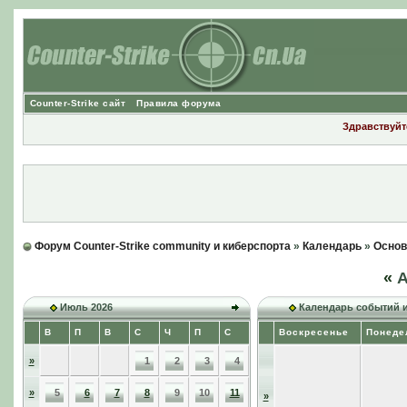
Counter-Strike сайт
Правила форума
Здравствуйте
Форум Counter-Strike community и киберспорта
»
Календарь
»
Основ
«
А
Июль 2026
Календарь событий 
В
П
В
С
Ч
П
С
Воскресенье
Понеде
»
1
2
3
4
»
5
6
7
8
9
10
11
»