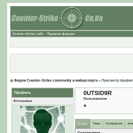
Counter-Strike сайт
Правила форума
Форум Counter-Strike community и киберспорта
» Просмотр профи
0UTSID9R
Профиль
Пользователи
Фотография
Темы
Сообщения
Ком
О себе