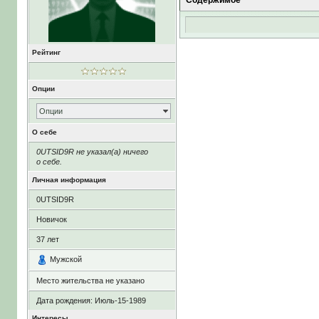
Содержимое
Рейтинг
Опции
Опции
О себе
0UTSID9R не указал(а) ничего
о себе.
Личная информация
0UTSID9R
Новичок
37
лет
Мужской
Место жительства не указано
Дата рождения:
Июль-15-1989
Интересы