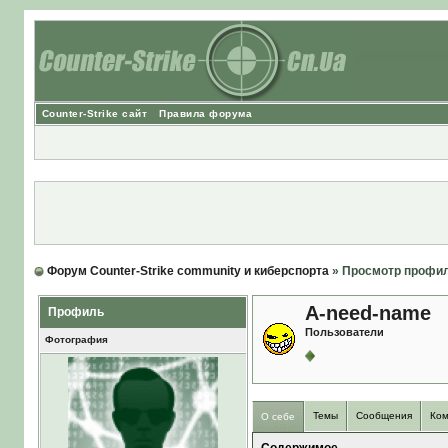
Counter-Strike сайт
Правила форума
Форум Counter-Strike community и киберспорта
» Просмотр профи
A-need-name
Профиль
Пользователи
Фотография
Темы
Сообщения
Ком
О себе