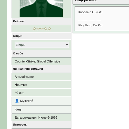
Содержимое
Король в CS:GO
--------------------
Рейтинг
Play Hard, Go Pro!
Опции
Опции
О себе
Counter-Strike: Global Offensive
Личная информация
A-need-name
Новичок
40
лет
Мужской
Киев
Дата рождения:
Июль-6-1986
Интересы