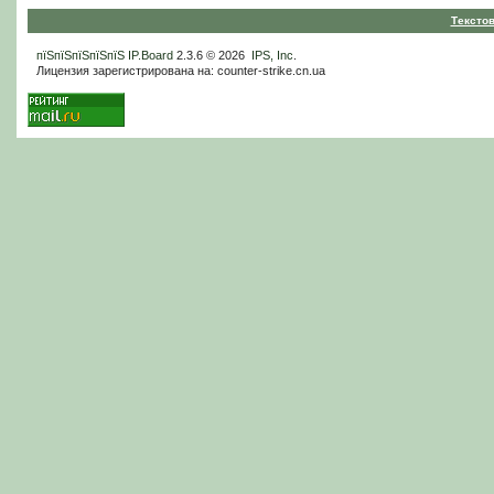
Тексто
пїЅпїЅпїЅпїЅпїЅ
IP.Board
2.3.6 © 2026
IPS, Inc
.
Лицензия зарегистрирована на: counter-strike.cn.ua