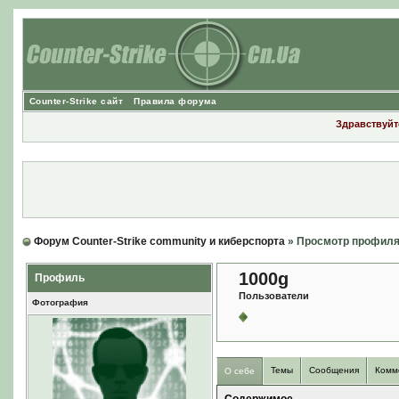
Counter-Strike сайт
Правила форума
Здравствуйте
Форум Counter-Strike community и киберспорта
» Просмотр профил
1000g
Профиль
Пользователи
Фотография
Темы
Сообщения
Комм
О себе