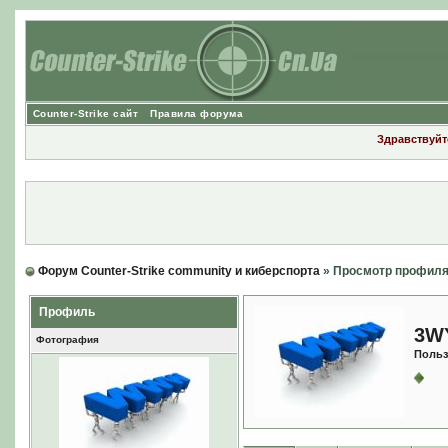
Counter-Strike сайт
Правила форума
Здравствуйте
Форум Counter-Strike community и киберспорта
» Просмотр профил
Профиль
3W
Фотография
Польз