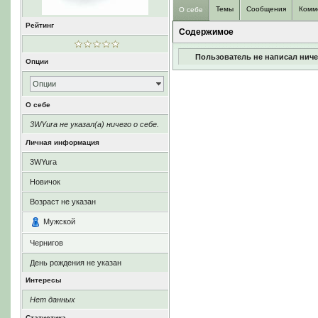
Темы
Сообщения
Комм
О себе
Рейтинг
Содержимое
Пользователь не написал ниче
Опции
Опции
О себе
3WYura не указал(а) ничего о себе.
Личная информация
3WYura
Новичок
Возраст не указан
Мужской
Чернигов
День рождения не указан
Интересы
Нет данных
Статистика