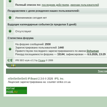
Полный список по:
последним действиям
,
именам пользователей
Поздравляем с днем рождения наших пользователей:
Именинников сегодня нет
Будущие календарные события (в пределах 5 дней)
Отсутствуют
Статистика форума
На форуме сообщений:
2930
Зарегистрировано пользователей:
1440
Приветствуем последнего зарегистрированного по имени
Dzhuman
Рекорд посещаемости форума —
15144
, зафиксирован —
6.5.2026, 13:29
IPB SEO style v2.2 by
Fisana
© 2006
Тексто
пїЅпїЅпїЅпїЅпїЅ
IP.Board
2.3.6 © 2026
IPS, Inc
.
Лицензия зарегистрирована на: counter-strike.cn.ua