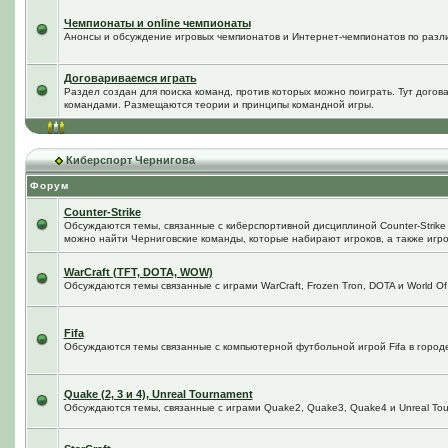
Чемпионаты и online чемпионаты
Анонсы и обсуждение игровых чемпионатов и Интернет-чемпионатов по разл
Договариваемся играть
Раздел создан для поиска команд, против которых можно поиграть. Тут догов
командами. Размещаются теории и принципы командной игры.
Киберспорт Чернигова
Форум
Counter-Strike
Обсуждаются темы, связанные с киберспортивной дисциплиной Counter-Strike в
можно найти Черниговские команды, которые набирают игроков, а также игро
WarCraft (TFT, DOTA, WOW)
Обсуждаются темы связанные с играми WarCraft, Frozen Tron, DOTA и World Of
Fifa
Обсуждаются темы связанные с компьютерной футбольной игрой Fifa в городе 
Quake (2, 3 и 4), Unreal Tournament
Обсуждаются темы, связанные с играми Quake2, Quake3, Quake4 и Unreal Tou