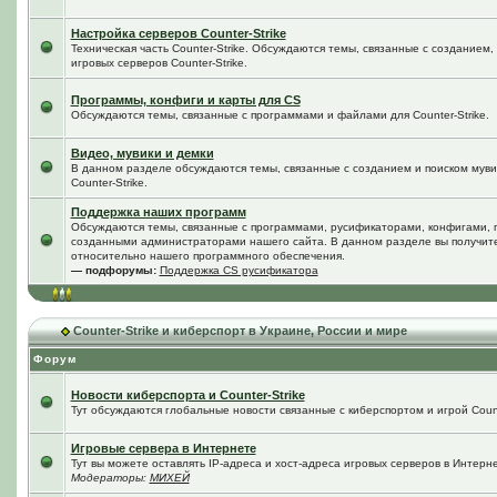
Настройка серверов Counter-Strike
Техническая часть Counter-Strike. Обсуждаются темы, связанные с созданием
игровых серверов Counter-Strike.
Программы, конфиги и карты для CS
Обсуждаются темы, связанные с программами и файлами для Counter-Strike.
Видео, мувики и демки
В данном разделе обсуждаются темы, связанные с созданием и поиском мувик
Counter-Strike.
Поддержка наших программ
Обсуждаются темы, связанные с программами, русификаторами, конфигами, 
созданными администраторами нашего сайта. В данном разделе вы получит
относительно нашего программного обеспечения.
— подфорумы:
Поддержка CS русификатора
Counter-Strike и киберспорт в Украине, России и мире
Форум
Новости киберспорта и Counter-Strike
Тут обсуждаются глобальные новости связанные с киберспортом и игрой Counte
Игровые сервера в Интернете
Тут вы можете оставлять IP-адреса и хост-адреса игровых серверов в Интерне
Модераторы:
МИХЕЙ