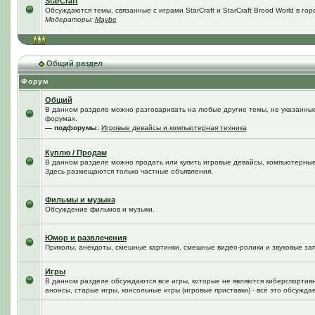
StarCraft
Обсуждаются темы, связанные с играми StarCraft и StarCraft Brood World в го
Модераторы:
Maybe
Общий раздел
Форум
Общий
В данном разделе можно разговаривать на любые другие темы, не указанные 
форумах.
— подфорумы:
Игровые девайсы и компьютерная техника
Куплю / Продам
В данном разделе можно продать или купить игровые девайсы, компьютерные
Здесь размещаются только частные объявления.
Фильмы и музыка
Обсуждение фильмов и музыки.
Юмор и развлечения
Приколы, анекдоты, смешные картинки, смешные видео-ролики и звуковые зап
Игры
В данном разделе обсуждаются все игры, которые не являются киберспортив
анонсы, старые игры, консольные игры (игровые приставки) - всё это обсужда