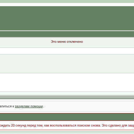
Это меню отключено
атиться к
разделам помощи
.
ждать 20 секунд перед тем, как воспользоваться поиском снова. Это сделано для защ