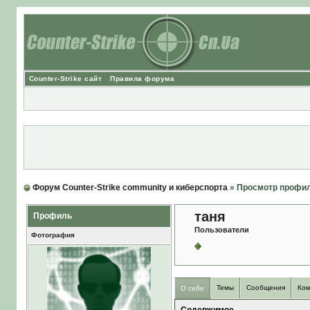
Counter-Strike сайт
Правила форума
Форум Counter-Strike community и киберспорта
» Просмотр профи
таня
Профиль
Пользователи
Фотография
Темы
Сообщения
Ком
О себе