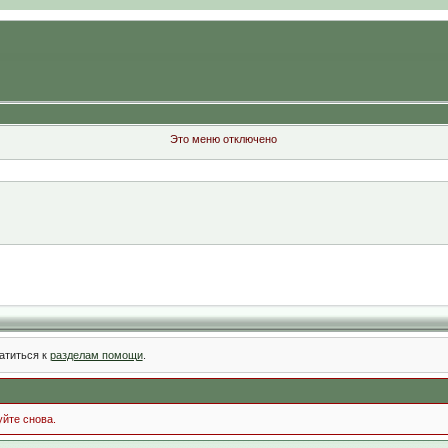
Это меню отключено
атиться к
разделам помощи
.
уйте снова.