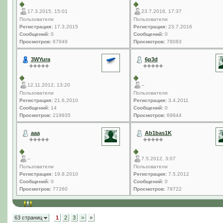
17.3.2015, 15:01
23.7.2016, 17:37
Пользователи
Пользователи
Регистрация:
17.3.2015
Регистрация:
23.7.2016
Сообщений:
0
Сообщений:
0
Просмотров:
67949
Просмотров:
78083
3WYura
6p3d
12.11.2012, 13:20
--
Пользователи
Пользователи
Регистрация:
21.6.2010
Регистрация:
3.4.2011
Сообщений:
14
Сообщений:
0
Просмотров:
219935
Просмотров:
69844
aaa
Ab1bas1K
--
7.5.2012, 3:07
Пользователи
Пользователи
Регистрация:
19.8.2010
Регистрация:
7.5.2012
Сообщений:
0
Сообщений:
0
Просмотров:
77260
Просмотров:
79722
63 страниц
1
2
3
>
»