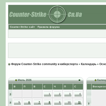
Counter-Strike сайт
Правила форума
Форум Counter-Strike community и киберспорта
»
Календарь
»
Осно
Июль 2026
Календ
В
П
В
С
Ч
П
С
Воскресе
»
1
2
3
4
»
5
6
7
8
9
10
11
»