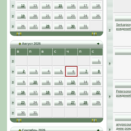
»
12
13
14
15
16
17
18
»
19
20
21
22
23
24
25
Serkarpov
»
26
27
28
29
30
31
рождения
»
Август 2026
В
П
В
С
Ч
П
С
»
1
»
2
3
4
5
7
8
»
6
»
9
10
11
12
13
14
15
Petersono
»
16
17
18
19
20
21
22
рождения
»
»
23
24
25
26
27
28
29
»
30
31
anypocou
днем рож
»
Сентябрь 2026