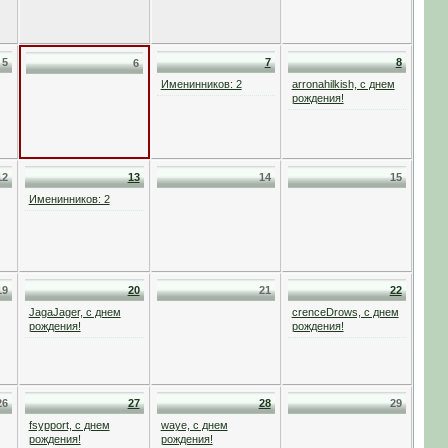
5
7
8
6
Именинников: 2
arronahilkish, с днем
рождения!
12
13
14
15
Именинников: 2
19
20
21
22
JagaJager, с днем
crenceDrows, с днем
рождения!
рождения!
26
27
28
29
fsypport, с днем
waye, с днем
рождения!
рождения!