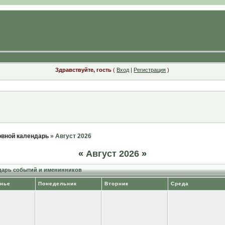
Здравствуйте, гость
(
Вход
|
Регистрация
)
вной календарь
» Август 2026
«
Август 2026
»
арь событий и именинников
нье
Понедельник
Вторник
Среда