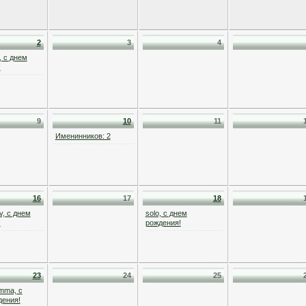
2
3
4
, с днем
!
9
10
11
Именинников: 2
16
17
18
v, с днем
solo, с днем
!
рождения!
23
24
25
mma, с
дения!