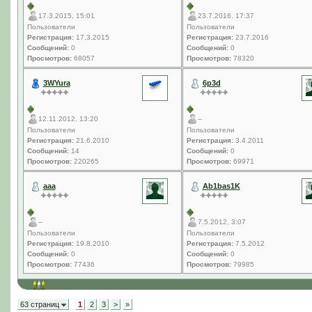
17.3.2015, 15:01
23.7.2016, 17:37
Пользователи
Пользователи
Регистрация:
17.3.2015
Регистрация:
23.7.2016
Сообщений:
0
Сообщений:
0
Просмотров:
68057
Просмотров:
78320
3WYura
6p3d
12.11.2012, 13:20
--
Пользователи
Пользователи
Регистрация:
21.6.2010
Регистрация:
3.4.2011
Сообщений:
14
Сообщений:
0
Просмотров:
220265
Просмотров:
69971
aaa
Ab1bas1K
--
7.5.2012, 3:07
Пользователи
Пользователи
Регистрация:
19.8.2010
Регистрация:
7.5.2012
Сообщений:
0
Сообщений:
0
Просмотров:
77436
Просмотров:
79985
63 страниц
1
2
3
>
»