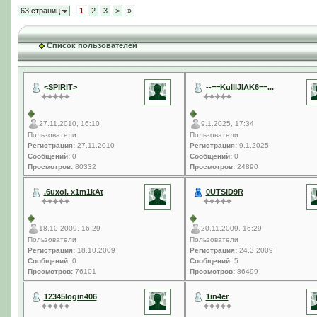
63 страниц
1
2
3
>
»
Список пользователей
<SPIRIT>
--==KuIIIJIAK6==...
27.11.2010, 16:10
9.1.2025, 17:34
Пользователи
Пользователи
Регистрация:
27.11.2010
Регистрация:
9.1.2025
Сообщений:
0
Сообщений:
0
Просмотров:
80332
Просмотров:
24890
.6uxoi. x1m1kAt
0UTSID9R
18.10.2009, 16:29
20.11.2009, 16:29
Пользователи
Пользователи
Регистрация:
18.10.2009
Регистрация:
24.3.2009
Сообщений:
0
Сообщений:
5
Просмотров:
76101
Просмотров:
86499
12345login406
1in4er