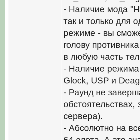
- Наличие мода "
H
так и только для 
режиме - вы сможе
голову противника
в любую часть тел
- Наличие режима
Glock, USP и Deagl
- Раунд не заверш
обстоятельствах, 
сервера).
- Абсолютно на вс
64 слота. А это зн