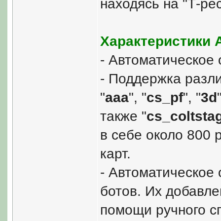
находясь на "Т-рес
Характеристики 
- Автоматическое
- Поддержка разли
"
aaa
", "
cs_pf
", "
3d
также "
cs_coltsta
в себе около 800 
карт.
- Автоматическое
ботов. Их добавл
помощи ручного с