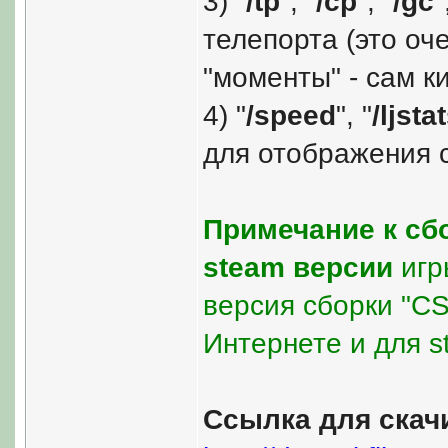
3) "
/tp
", "
/cp
", "
/gc
"
телепорта (это оч
"моменты" - сам ки
4) "
/speed
", "
/ljsta
для отображения 
Примечание к сб
steam версии
игры
версия сборки "C
Интернете и для s
Ссылка для скач