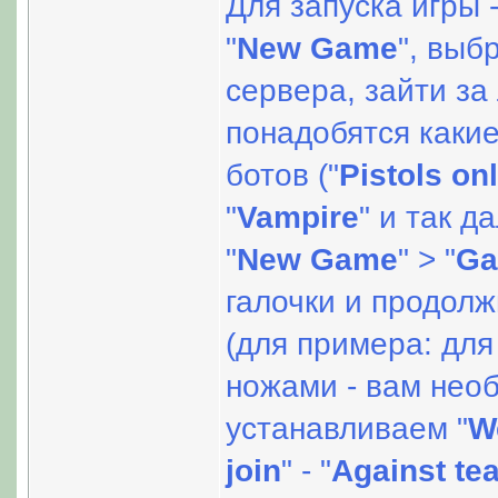
Для запуска игры 
"
New Game
", выб
сервера, зайти за
понадобятся каки
ботов ("
Pistols on
"
Vampire
" и так д
"
New Game
" > "
G
галочки и продолж
(для примера: для
ножами - вам необ
устанавливаем "
W
join
" - "
Against te