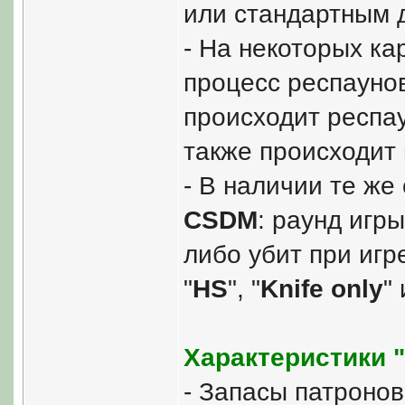
или стандартным д
- На некоторых ка
процесс респаунов
происходит респау
также происходит 
- В наличии те же
CSDM
: раунд игр
либо убит при игре
"
HS
", "
Knife only
"
Характеристики 
- Запасы патронов