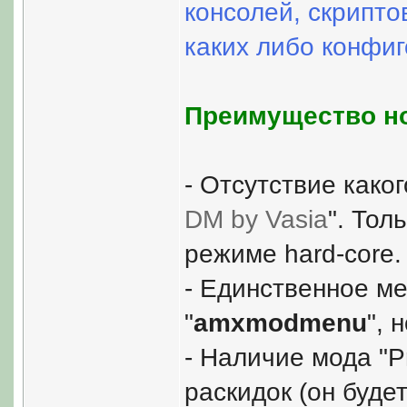
консолей, скрипто
каких либо конфиг
Преимущество но
- Отсутствие како
DM by Vasia
". Тол
режиме hard-core.
- Единственное ме
"
amxmodmenu
", 
- Наличие мода "P
раскидок (он будет