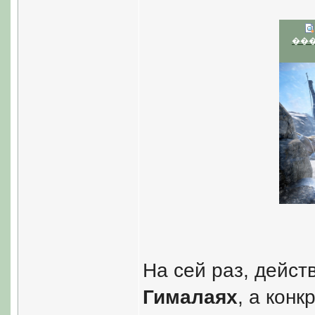
��
На сей раз, дейст
Гималаях
, а конк