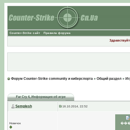
Counter-Strike сайт
Правила форума
Здравствуйте
Форум Counter-Strike community и киберспорта
»
Общий раздел
»
Иг
Far Cry 4
, Информация об игре
Semplesh
16.10.2014, 22:52
��
Новичок