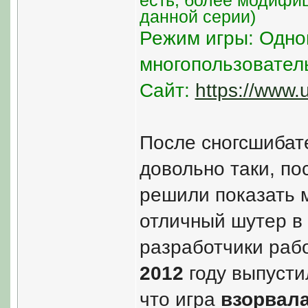
есть, более модифи
данной серии)
Режим игры: Одно
многопользовател
Сайт:
https://www.
После сногсшибат
довольно таки, по
решили показать м
отличный шутер в 
разработчики рабо
2012
году выпустил
что игра
взорвал