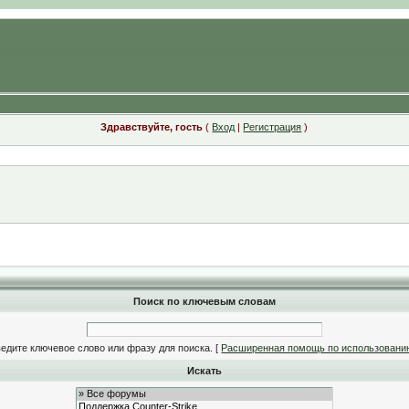
Здравствуйте, гость
(
Вход
|
Регистрация
)
Поиск по ключевым словам
едите ключевое слово или фразу для поиска.
[
Расширенная помощь по использовани
Искать