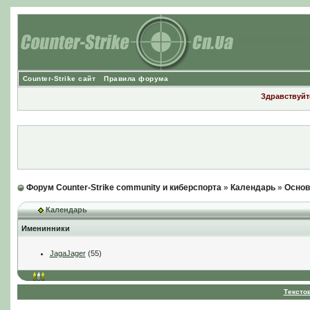
Counter-Strike сайт
Правила форума
Здравствуйте
Форум Counter-Strike community и киберспорта
»
Календарь
»
Основ
Календарь
Именинники
JagaJager
(55)
Тексто