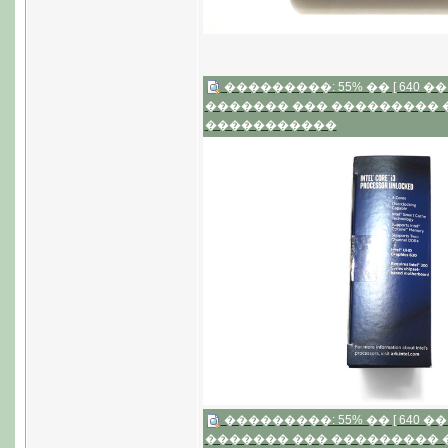
���������: 55% �� [ 640 �� 4
������� ��� ���������
�����������
���������: 55% �� [ 640 �� 4
������� ��� ���������