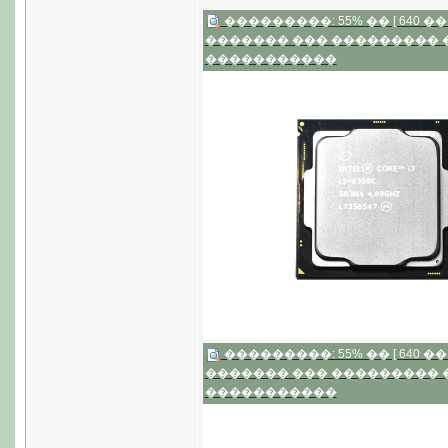
���������: 55% �� [ 640 �� 4
������� ��� ���������
�����������
���������: 55% �� [ 640 �� 4
������� ��� ���������
�����������