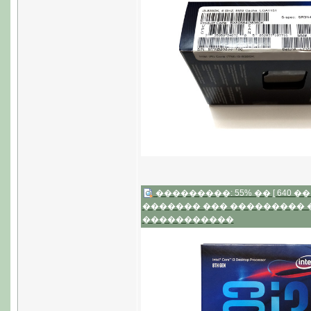
���������: 55% �� [ 640 �� 4
������� ��� ���������
�����������