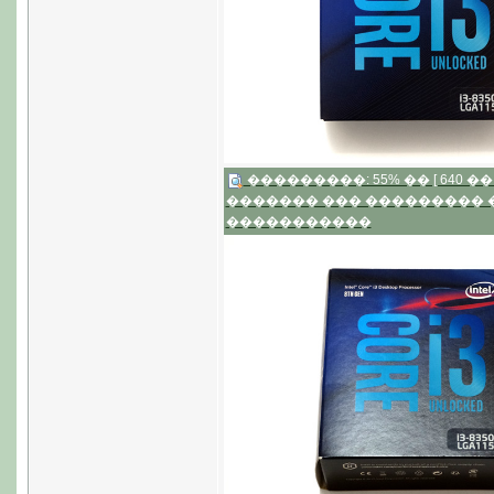
���������: 55% �� [ 640 �� 4
������� ��� ���������
�����������