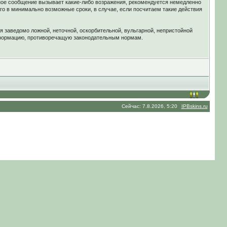
ное сообщение вызывает какие-либо возражения, рекомендуется немедленно
го в минимально возможные сроки, в случае, если посчитаем такие действия
я заведомо ложной, неточной, оскорбительной, вульгарной, непристойной
нформацию, противоречащую законодательным нормам.
Сейчас: 7.8.2026, 5:20
IPBskins.ru