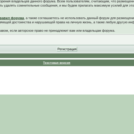
у зрения владельцев данного форума. Всем пользователям, считающим, что размещен
ть удалять сомнительные сообщения, и мы будем прилагать максимум усилий для это
равил форума
, а также соглашаетесь не использовать данный форум для размещени
ляющей достоинства и нарушающей права на личную жизнь, а также любую другую и
вом, если авторское право не принадлежит вам или владельцам форума.
Текстовая версия