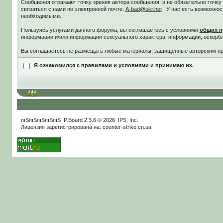
Сообщения отражают точку зрения автора сообщения, и не обязательно точк
связаться с нами по электронной почте:
A-bad@ukr.net
. У нас есть возможнос
необходимыми.
Пользуясь услугами данного форума, вы соглашаетесь c условиями
общих п
информации и/или информации сексуального характера, информации, оскорб
Вы соглашаетесь не размещать любые материалы, защищенные авторским пра
Я ознакомился с правилами и условиями и принимаю их.
пїЅпїЅпїЅпїЅпїЅ
IP.Board
2.3.6 © 2026
IPS, Inc
.
Лицензия зарегистрирована на: counter-strike.cn.ua