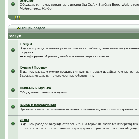
StarCraft
Обсуждаются темы, связанные с играми StarCraft и StarCraft Brood World в го
Модераторы:
Maybe
Общий раздел
Форум
Общий
В данном разделе можно разговаривать на любые другие темы, не указанные 
форумах.
— подфорумы:
Игровые девайсы и компьютерная техника
Куплю / Продам
В данном разделе можно продать или купить игровые девайсы, компьютерные
Здесь размещаются только частные объявления.
Фильмы и музыка
Обсуждение фильмов и музыки.
Юмор и развлечения
Приколы, анекдоты, смешные картинки, смешные видео-ролики и звуковые зап
Игры
В данном разделе обсуждаются все игры, которые не являются киберспортив
анонсы, старые игры, консольные игры (игровые приставки) - всё это обсужда