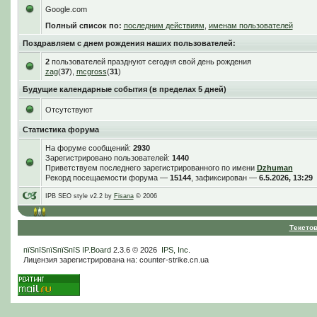
Google.com
Полный список по:
последним действиям
,
именам пользователей
Поздравляем с днем рождения наших пользователей:
2
пользователей празднуют сегодня свой день рождения
zag
(
37
),
mcgross
(
31
)
Будущие календарные события (в пределах 5 дней)
Отсутствуют
Статистика форума
На форуме сообщений:
2930
Зарегистрировано пользователей:
1440
Приветствуем последнего зарегистрированного по имени
Dzhuman
Рекорд посещаемости форума —
15144
, зафиксирован —
6.5.2026, 13:29
IPB SEO style v2.2 by
Fisana
© 2006
Тексто
пїЅпїЅпїЅпїЅпїЅ
IP.Board
2.3.6 © 2026
IPS, Inc
.
Лицензия зарегистрирована на: counter-strike.cn.ua