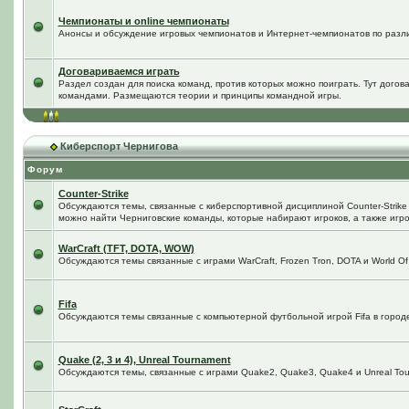
Чемпионаты и online чемпионаты
Анонсы и обсуждение игровых чемпионатов и Интернет-чемпионатов по разл
Договариваемся играть
Раздел создан для поиска команд, против которых можно поиграть. Тут догов
командами. Размещаются теории и принципы командной игры.
Киберспорт Чернигова
Форум
Counter-Strike
Обсуждаются темы, связанные с киберспортивной дисциплиной Counter-Strike в
можно найти Черниговские команды, которые набирают игроков, а также игро
WarCraft (TFT, DOTA, WOW)
Обсуждаются темы связанные с играми WarCraft, Frozen Tron, DOTA и World Of
Fifa
Обсуждаются темы связанные с компьютерной футбольной игрой Fifa в городе 
Quake (2, 3 и 4), Unreal Tournament
Обсуждаются темы, связанные с играми Quake2, Quake3, Quake4 и Unreal Tou