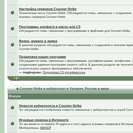
Настройка серверов Counter-Strike
Техническая часть Counter-Strike. Обсуждаются темы, связанные с созданием
игровых серверов Counter-Strike.
Программы, конфиги и карты для CS
Обсуждаются темы, связанные с программами и файлами для Counter-Strike.
Видео, мувики и демки
В данном разделе обсуждаются темы, связанные с созданием и поиском мувик
Counter-Strike.
Поддержка наших программ
Обсуждаются темы, связанные с программами, русификаторами, конфигами, 
созданными администраторами нашего сайта. В данном разделе вы получит
относительно нашего программного обеспечения.
— подфорумы:
Поддержка CS русификатора
Counter-Strike и киберспорт в Украине, России и мире
Форум
Новости киберспорта и Counter-Strike
Тут обсуждаются глобальные новости связанные с киберспортом и игрой Counte
Игровые сервера в Интернете
Тут вы можете оставлять IP-адреса и хост-адреса игровых серверов в Интерне
Модераторы:
МИХЕЙ