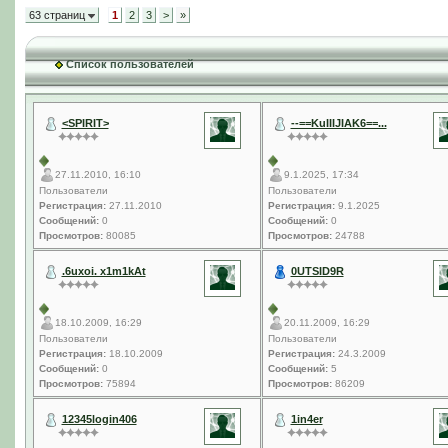
63 страниц
1
2
3
>
»
Список пользователей
<SPIRIT>
--==KuIIIJIAK6==...
27.11.2010, 16:10
9.1.2025, 17:34
Пользователи
Пользователи
Регистрация:
27.11.2010
Регистрация:
9.1.2025
Сообщений:
0
Сообщений:
0
Просмотров:
80085
Просмотров:
24788
.6uxoi. x1m1kAt
0UTSID9R
18.10.2009, 16:29
20.11.2009, 16:29
Пользователи
Пользователи
Регистрация:
18.10.2009
Регистрация:
24.3.2009
Сообщений:
0
Сообщений:
5
Просмотров:
75894
Просмотров:
86209
12345login406
1in4er