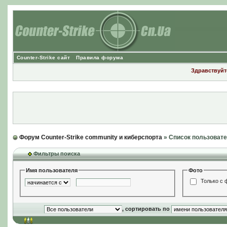
Counter-Strike сайт
Правила форума
Здравствуйте
Форум Counter-Strike community и киберспорта
» Список пользоват
Фильтры поиска
Имя пользователя
Фото
Только с 
, сортировать по