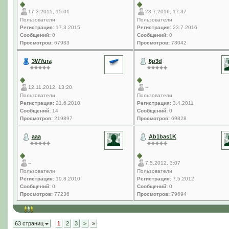
17.3.2015, 15:01
23.7.2016, 17:37
Пользователи
Пользователи
Регистрация:
17.3.2015
Регистрация:
23.7.2016
Сообщений:
0
Сообщений:
0
Просмотров:
67933
Просмотров:
78042
3WYura
6p3d
12.11.2012, 13:20
--
Пользователи
Пользователи
Регистрация:
21.6.2010
Регистрация:
3.4.2011
Сообщений:
14
Сообщений:
0
Просмотров:
219897
Просмотров:
69828
aaa
Ab1bas1K
--
7.5.2012, 3:07
Пользователи
Пользователи
Регистрация:
19.8.2010
Регистрация:
7.5.2012
Сообщений:
0
Сообщений:
0
Просмотров:
77236
Просмотров:
79694
63 страниц
1
2
3
>
»