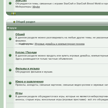
StarCraft
Обсуждаются темы, связанные с играми StarCraft и StarCraft Brood World в го
Модераторы:
Maybe
Общий раздел
Форум
Общий
В данном разделе можно разговаривать на любые другие темы, не указанные 
форумах.
— подфорумы:
Игровые девайсы и компьютерная техника
Куплю / Продам
В данном разделе можно продать или купить игровые девайсы, компьютерные
Здесь размещаются только частные объявления.
Фильмы и музыка
Обсуждение фильмов и музыки.
Юмор и развлечения
Приколы, анекдоты, смешные картинки, смешные видео-ролики и звуковые зап
Игры
В данном разделе обсуждаются все игры, которые не являются киберспортив
анонсы, старые игры, консольные игры (игровые приставки) - всё это обсужда