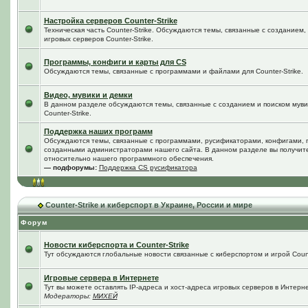
Настройка серверов Counter-Strike
Техническая часть Counter-Strike. Обсуждаются темы, связанные с созданием
игровых серверов Counter-Strike.
Программы, конфиги и карты для CS
Обсуждаются темы, связанные с программами и файлами для Counter-Strike.
Видео, мувики и демки
В данном разделе обсуждаются темы, связанные с созданием и поиском мувик
Counter-Strike.
Поддержка наших программ
Обсуждаются темы, связанные с программами, русификаторами, конфигами, 
созданными администраторами нашего сайта. В данном разделе вы получит
относительно нашего программного обеспечения.
— подфорумы:
Поддержка CS русификатора
Counter-Strike и киберспорт в Украине, России и мире
Форум
Новости киберспорта и Counter-Strike
Тут обсуждаются глобальные новости связанные с киберспортом и игрой Counte
Игровые сервера в Интернете
Тут вы можете оставлять IP-адреса и хост-адреса игровых серверов в Интерне
Модераторы:
МИХЕЙ