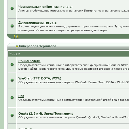
Чемпионаты и online чемпионаты
Анонсы и обсуждение игровых чемпионатов и Интернет-чемпионатов по разл
Договариваемся играть
Раздел создан для поиска команд, против которых можно поиграть. Тут догов
командами. Размещаются теории и принципы командной игры.
Киберспорт Чернигова
Форум
Counter-Strike
Обсуждаются темы, связанные с киберспортивной дисциплиной Counter-Strike в
можно найти Черниговские команды, которые набирают игроков, а также игро
WarCraft (TFT, DOTA, WOW)
Обсуждаются темы связанные с играми WarCraft, Frozen Tron, DOTA и World Of
Fifa
Обсуждаются темы связанные с компьютерной футбольной игрой Fifa в городе 
Quake (2, 3 и 4), Unreal Tournament
Обсуждаются темы, связанные с играми Quake2, Quake3, Quake4 и Unreal Tou