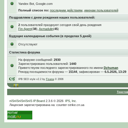
Yandex Bot, Google.com
Полный список по:
последним действиям
,
именам пользователей
Поздравляем с днем рождения наших пользователей:
2
пользователей празднуют сегодня свой день рождения
Fin-Agent
(
38
),
Axmadulin
(
45
)
Будущие календарные события (в пределах 5 дней)
Отсутствуют
Статистика форума
На форуме сообщений:
2930
Зарегистрировано пользователей:
1440
Приветствуем последнего зарегистрированного по имени
Dzhuman
Рекорд посещаемости форума —
15144
, зафиксирован —
6.5.2026, 13:29
IPB SEO style v2.2 by
Fisana
© 2006
Тексто
пїЅпїЅпїЅпїЅпїЅ
IP.Board
2.3.6 © 2026
IPS, Inc
.
Лицензия зарегистрирована на: counter-strike.cn.ua