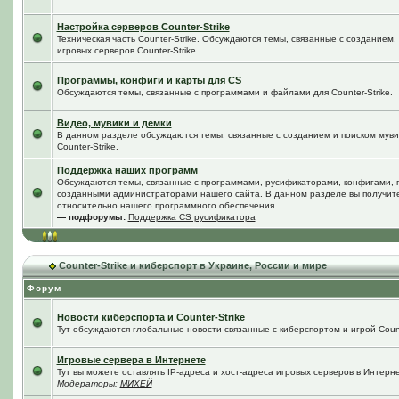
Настройка серверов Counter-Strike
Техническая часть Counter-Strike. Обсуждаются темы, связанные с созданием
игровых серверов Counter-Strike.
Программы, конфиги и карты для CS
Обсуждаются темы, связанные с программами и файлами для Counter-Strike.
Видео, мувики и демки
В данном разделе обсуждаются темы, связанные с созданием и поиском мувик
Counter-Strike.
Поддержка наших программ
Обсуждаются темы, связанные с программами, русификаторами, конфигами, 
созданными администраторами нашего сайта. В данном разделе вы получит
относительно нашего программного обеспечения.
— подфорумы:
Поддержка CS русификатора
Counter-Strike и киберспорт в Украине, России и мире
Форум
Новости киберспорта и Counter-Strike
Тут обсуждаются глобальные новости связанные с киберспортом и игрой Counte
Игровые сервера в Интернете
Тут вы можете оставлять IP-адреса и хост-адреса игровых серверов в Интерне
Модераторы:
МИХЕЙ