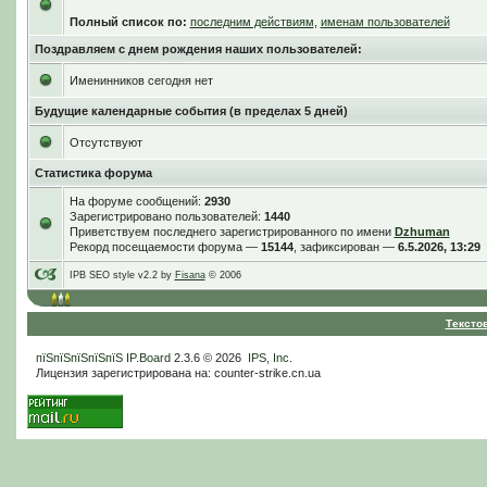
Полный список по:
последним действиям
,
именам пользователей
Поздравляем с днем рождения наших пользователей:
Именинников сегодня нет
Будущие календарные события (в пределах 5 дней)
Отсутствуют
Статистика форума
На форуме сообщений:
2930
Зарегистрировано пользователей:
1440
Приветствуем последнего зарегистрированного по имени
Dzhuman
Рекорд посещаемости форума —
15144
, зафиксирован —
6.5.2026, 13:29
IPB SEO style v2.2 by
Fisana
© 2006
Тексто
пїЅпїЅпїЅпїЅпїЅ
IP.Board
2.3.6 © 2026
IPS, Inc
.
Лицензия зарегистрирована на: counter-strike.cn.ua