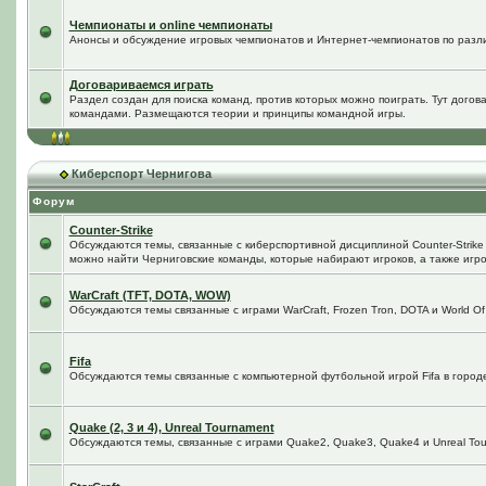
Чемпионаты и online чемпионаты
Анонсы и обсуждение игровых чемпионатов и Интернет-чемпионатов по разл
Договариваемся играть
Раздел создан для поиска команд, против которых можно поиграть. Тут догов
командами. Размещаются теории и принципы командной игры.
Киберспорт Чернигова
Форум
Counter-Strike
Обсуждаются темы, связанные с киберспортивной дисциплиной Counter-Strike в
можно найти Черниговские команды, которые набирают игроков, а также игро
WarCraft (TFT, DOTA, WOW)
Обсуждаются темы связанные с играми WarCraft, Frozen Tron, DOTA и World Of
Fifa
Обсуждаются темы связанные с компьютерной футбольной игрой Fifa в городе 
Quake (2, 3 и 4), Unreal Tournament
Обсуждаются темы, связанные с играми Quake2, Quake3, Quake4 и Unreal Tou