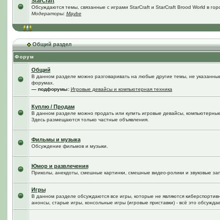
StarCraft
Обсуждаются темы, связанные с играми StarCraft и StarCraft Brood World в го
Модераторы:
Maybe
Общий раздел
Форум
Общий
В данном разделе можно разговаривать на любые другие темы, не указанные 
форумах.
— подфорумы:
Игровые девайсы и компьютерная техника
Куплю / Продам
В данном разделе можно продать или купить игровые девайсы, компьютерные
Здесь размещаются только частные объявления.
Фильмы и музыка
Обсуждение фильмов и музыки.
Юмор и развлечения
Приколы, анекдоты, смешные картинки, смешные видео-ролики и звуковые зап
Игры
В данном разделе обсуждаются все игры, которые не являются киберспортив
анонсы, старые игры, консольные игры (игровые приставки) - всё это обсужда