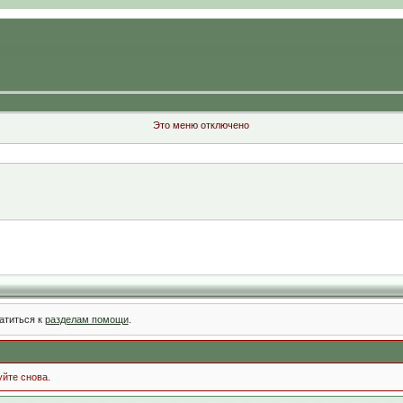
Это меню отключено
атиться к
разделам помощи
.
уйте снова.