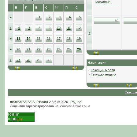
рождения!
В
П
В
С
Ч
П
С
»
1
2
3
4
5
30
»
6
7
8
9
10
11
12
»
»
13
14
15
16
17
18
19
»
20
21
22
23
24
25
26
»
27
28
29
30
Навигация
·
Текущий месяц
·
Текущая неделя
Тексто
пїЅпїЅпїЅпїЅпїЅ
IP.Board
2.3.6 © 2026
IPS, Inc
.
Лицензия зарегистрирована на: counter-strike.cn.ua