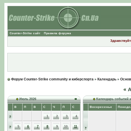
Counter-Strike сайт
Правила форума
Здравствуйте
Форум Counter-Strike community и киберспорта
»
Календарь
»
Основ
«
А
Июль 2026
Календарь событий 
В
П
В
С
Ч
П
С
Воскресенье
Понеде
»
1
2
3
4
»
5
6
7
8
9
10
11
»