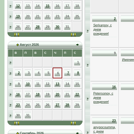
»
12
13
14
15
16
17
18
»
19
20
21
22
23
24
25
2
Serkarpov, с
»
26
27
28
29
30
31
днем
»
рождения!
Август 2026
В
П
В
С
Ч
П
С
9
Именинн
»
1
»
2
3
4
5
7
8
»
6
»
9
10
11
12
13
14
15
16
Petersonov, с
»
16
17
18
19
20
21
22
днем
»
рождения!
»
23
24
25
26
27
28
29
»
30
31
23
anypocoumma,
с днем
»
Сентябрь 2026