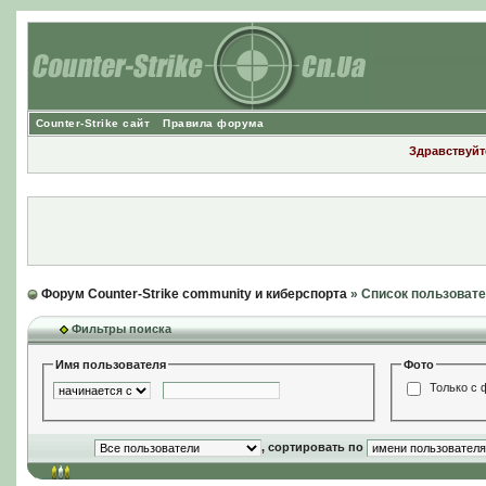
Counter-Strike сайт
Правила форума
Здравствуйте
Форум Counter-Strike community и киберспорта
» Список пользоват
Фильтры поиска
Имя пользователя
Фото
Только с 
, сортировать по