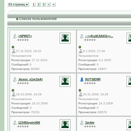
63 страниц
1
2
3
>
»
Список пользователей
<SPIRIT>
--==KuIIIJIAK6==...
27.11.2010, 16:10
9.1.2025, 17:34
Пользователи
Пользователи
Регистрация:
27.11.2010
Регистрация:
9.1.2025
Сообщений:
0
Сообщений:
0
Просмотров:
80391
Просмотров:
24927
.6uxoi. x1m1kAt
0UTSID9R
18.10.2009, 16:29
20.11.2009, 16:29
Пользователи
Пользователи
Регистрация:
18.10.2009
Регистрация:
24.3.2009
Сообщений:
0
Сообщений:
5
Просмотров:
76151
Просмотров:
86576
12345login406
1in4er