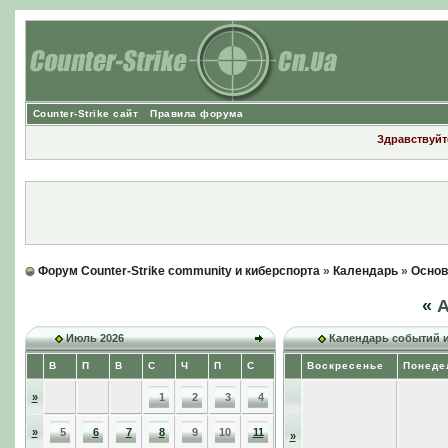
Counter-Strike сайт
Правила форума
Здравствуйте
Форум Counter-Strike community и киберспорта
»
Календарь
»
Основ
«
А
Июль 2026
Календарь событий 
В
П
В
С
Ч
П
С
Воскресенье
Понеде
»
1
2
3
4
»
5
6
7
8
9
10
11
»