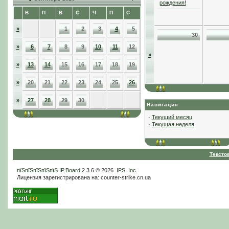
рождения!
В
П
В
С
Ч
П
С
»
1
2
3
4
5
30
»
6
7
8
9
10
11
12
»
»
13
14
15
16
17
18
19
»
20
21
22
23
24
25
26
»
27
28
29
30
Навигация
·
Текущий месяц
·
Текущая неделя
Тексто
пїЅпїЅпїЅпїЅпїЅ
IP.Board
2.3.6 © 2026
IPS, Inc
.
Лицензия зарегистрирована на: counter-strike.cn.ua