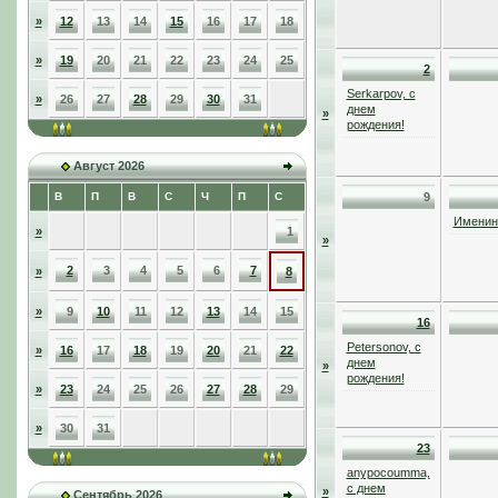
»
12
13
14
15
16
17
18
»
19
20
21
22
23
24
25
2
Serkarpov, с
»
26
27
28
29
30
31
днем
»
рождения!
Август 2026
В
П
В
С
Ч
П
С
9
Именинн
»
1
»
2
3
4
5
6
7
»
8
»
9
10
11
12
13
14
15
16
Petersonov, с
»
16
17
18
19
20
21
22
днем
»
рождения!
»
23
24
25
26
27
28
29
»
30
31
23
anypocoumma,
с днем
»
Сентябрь 2026