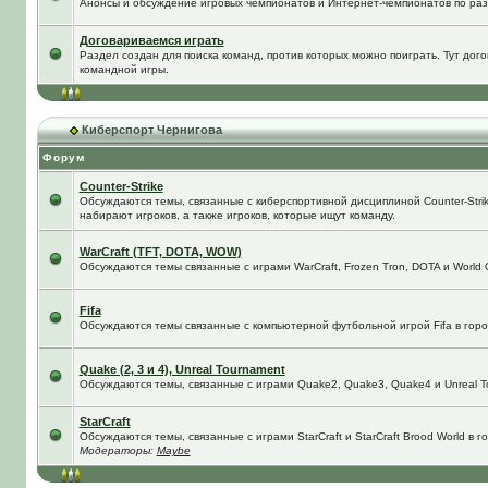
Анонсы и обсуждение игровых чемпионатов и Интернет-чемпионатов по ра
Договариваемся играть
Раздел создан для поиска команд, против которых можно поиграть. Тут до
командной игры.
Киберспорт Чернигова
Форум
Counter-Strike
Обсуждаются темы, связанные с киберспортивной дисциплиной Counter-Strik
набирают игроков, а также игроков, которые ищут команду.
WarCraft (TFT, DOTA, WOW)
Обсуждаются темы связанные с играми WarCraft, Frozen Tron, DOTA и World O
Fifa
Обсуждаются темы связанные с компьютерной футбольной игрой Fifa в город
Quake (2, 3 и 4), Unreal Tournament
Обсуждаются темы, связанные с играми Quake2, Quake3, Quake4 и Unreal T
StarCraft
Обсуждаются темы, связанные с играми StarCraft и StarCraft Brood World в 
Модераторы:
Maybe