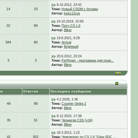
8.10.2012, 23:42
14
23
Тема:
Новый CSDM с ботами
Автор:
keks12rus
24.10.2019, 15:59
32
89
Тема:
Патч CS 1.6
Автор:
Biker
19.8.2021, 9:29
584
80
Тема:
Arrival
Автор:
Brightwell
20.6.2012, 23:24
3
3
Тема:
FixPinger - программа для пони...
Автор:
Biker
ем
Ответов
Последнее сообщение
4.2.2026, 1:36
49
88
Тема:
Counter-Strike 2
Автор:
Biker
8.12.2015, 17:38
35
51
Тема:
Чернигов CSS (v34)
Автор:
Biker
18.3.2012, 1:22
42
552
Тема:
Чемпионат по CS 1.6 "Giga-SDC ...