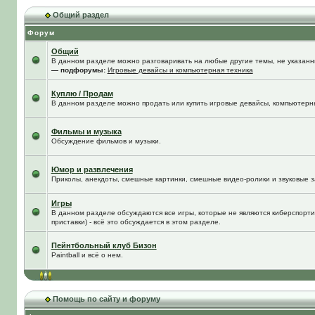
Общий раздел
Форум
Общий
В данном разделе можно разговаривать на любые другие темы, не указанны
— подфорумы:
Игровые девайсы и компьютерная техника
Куплю / Продам
В данном разделе можно продать или купить игровые девайсы, компьютерн
Фильмы и музыка
Обсуждение фильмов и музыки.
Юмор и развлечения
Приколы, анекдоты, смешные картинки, смешные видео-ролики и звуковые з
Игры
В данном разделе обсуждаются все игры, которые не являются киберспорти
приставки) - всё это обсуждается в этом разделе.
Пейнтбольный клуб Бизон
Paintball и всё о нем.
Помощь по сайту и форуму