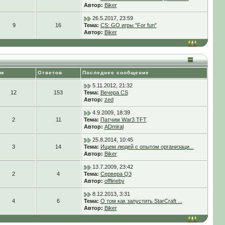
Автор:
Biker
26.5.2017, 23:59
9
16
Тема:
CS: GO игры "For fun"
Автор:
Biker
ем
Ответов
Последнее сообщение
5.11.2012, 21:32
12
153
Тема:
Вечера CS
Автор:
zed
4.9.2009, 18:39
2
11
Тема:
Патчим War3 TFT
Автор:
ADmiral
25.8.2014, 10:45
3
14
Тема:
Ищем людей с опытом организаци...
Автор:
Biker
13.7.2009, 23:42
2
4
Тема:
Сервера Q3
Автор:
offlineby
8.12.2013, 3:31
4
6
Тема:
О том как запустить StarCraft ...
Автор:
Biker