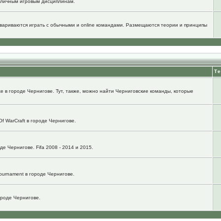
зличным игровым дисциплинам.
говариваются играть с обычными и online командами. Размещаются теории и принципы
Т
e в городе Чернигове. Тут, также, можно найти Черниговские команды, которые
f WarCraft в городе Чернигове.
е Чернигове. Fifa 2008 - 2014 и 2015.
ournament в городе Чернигове.
городе Чернигове.