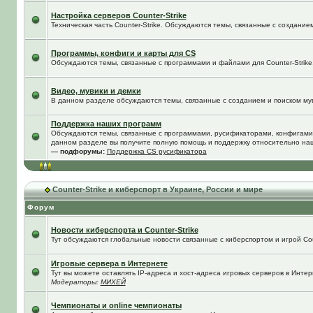
Настройка серверов Counter-Strike
Техническая часть Counter-Strike. Обсуждаются темы, связанные с создание
Программы, конфиги и карты для CS
Обсуждаются темы, связанные с программами и файлами для Counter-Strike
Видео, мувики и демки
В данном разделе обсуждаются темы, связанные с созданием и поиском муви
Поддержка наших программ
Обсуждаются темы, связанные с программами, русификаторами, конфигами
данном разделе вы получите полную помощь и поддержку относительно на
— подфорумы:
Поддержка CS русификатора
Counter-Strike и киберспорт в Украине, России и мире
Форум
Новости киберспорта и Counter-Strike
Тут обсуждаются глобальные новости связанные с киберспортом и игрой Coun
Игровые сервера в Интернете
Тут вы можете оставлять IP-адреса и хост-адреса игровых серверов в Интер
Модераторы:
МИХЕЙ
Чемпионаты и online чемпионаты