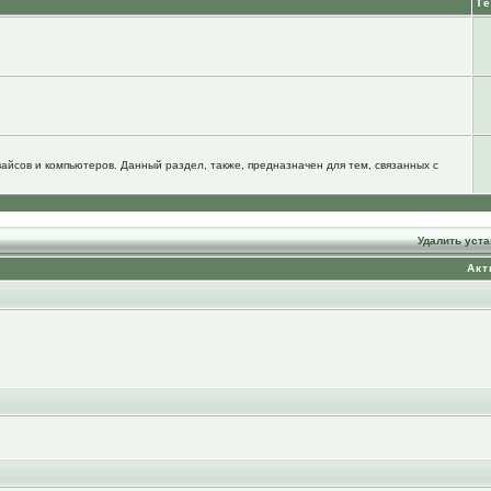
Т
йсов и компьютеров. Данный раздел, также, предназначен для тем, связанных с
Удалить уст
Акт