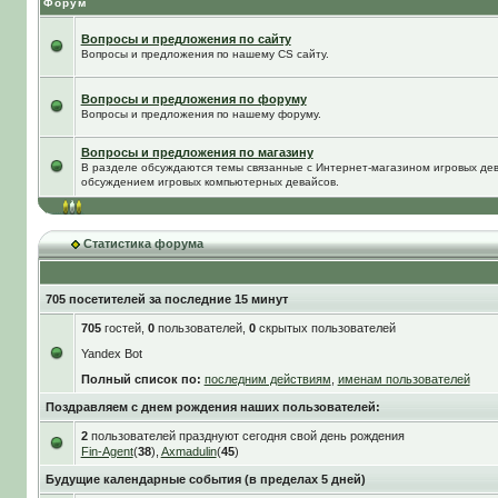
Форум
Вопросы и предложения по сайту
Вопросы и предложения по нашему CS сайту.
Вопросы и предложения по форуму
Вопросы и предложения по нашему форуму.
Вопросы и предложения по магазину
В разделе обсуждаются темы связанные с Интернет-магазином игровых дева
обсуждением игровых компьютерных девайсов.
Статистика форума
705 посетителей за последние 15 минут
705
гостей,
0
пользователей,
0
скрытых пользователей
Yandex Bot
Полный список по:
последним действиям
,
именам пользователей
Поздравляем с днем рождения наших пользователей:
2
пользователей празднуют сегодня свой день рождения
Fin-Agent
(
38
),
Axmadulin
(
45
)
Будущие календарные события (в пределах 5 дней)