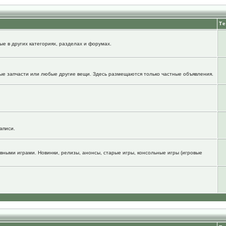
Т
е в других категориях, разделах и форумах.
ые запчасти или любые другие вещи. Здесь размещаются только частные объявления.
аписи.
вными играми. Новинки, релизы, анонсы, старые игры, консольные игры (игровые