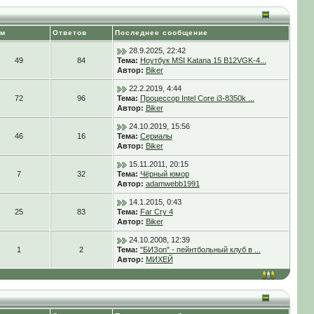
ем
Ответов
Последнее сообщение
28.9.2025, 22:42
49
84
Тема:
Ноутбук MSI Katana 15 B12VGK-4...
Автор:
Biker
22.2.2019, 4:44
72
96
Тема:
Процессор Intel Core i3-8350k ...
Автор:
Biker
24.10.2019, 15:56
46
16
Тема:
Сериалы
Автор:
Biker
15.11.2011, 20:15
7
32
Тема:
Чёрный юмор
Автор:
adamwebb1991
14.1.2015, 0:43
25
83
Тема:
Far Cry 4
Автор:
Biker
24.10.2008, 12:39
1
2
Тема:
"БИЗon" - пейнтбольный клуб в ...
Автор:
МИХЕЙ