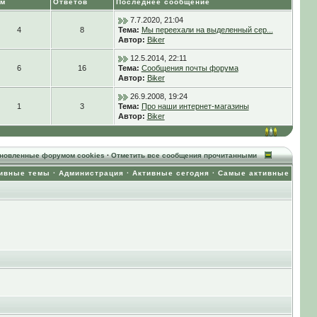
ем
Ответов
Последнее сообщение
7.7.2020, 21:04
4
8
Тема:
Мы переехали на выделенный сер...
Автор:
Biker
12.5.2014, 22:11
6
16
Тема:
Сообщения почты форума
Автор:
Biker
26.9.2008, 19:24
1
3
Тема:
Про наши интернет-магазины
Автор:
Biker
ановленные форумом cookies
·
Отметить все сообщения прочитанными
ивные темы
·
Администрация
·
Активные сегодня
·
Самые активные