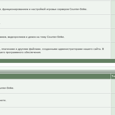
м, функционированием и настройкой игровых серверов Counter-Strike.
.
ков, видеороликов и демок на тему Counter-Strike.
, плагинами и другими файлами, созданными администраторами нашего сайта. В
шего программного обеспечения.
Т
ter-Strike.
нете.