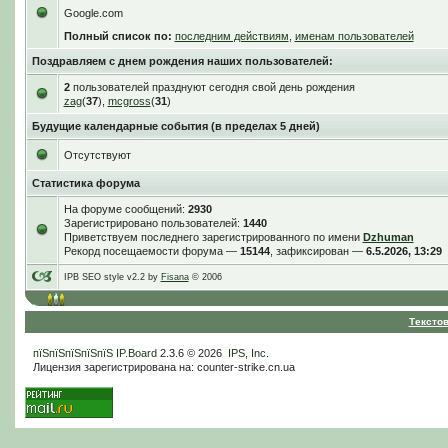
Google.com
Полный список по:
последним действиям
,
именам пользователей
Поздравляем с днем рождения наших пользователей:
2
пользователей празднуют сегодня свой день рождения
zag
(
37
),
mcgross
(
31
)
Будущие календарные события (в пределах 5 дней)
Отсутствуют
Статистика форума
На форуме сообщений:
2930
Зарегистрировано пользователей:
1440
Приветствуем последнего зарегистрированного по имени
Dzhuman
Рекорд посещаемости форума —
15144
, зафиксирован —
6.5.2026, 13:29
IPB SEO style v2.2 by
Fisana
© 2006
Тексто
пїЅпїЅпїЅпїЅпїЅ
IP.Board
2.3.6 © 2026
IPS, Inc
.
Лицензия зарегистрирована на: counter-strike.cn.ua