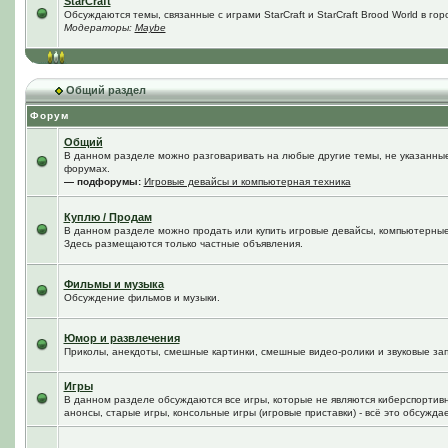
StarCraft
Обсуждаются темы, связанные с играми StarCraft и StarCraft Brood World в го
Модераторы:
Maybe
Общий раздел
Форум
Общий
В данном разделе можно разговаривать на любые другие темы, не указанные 
форумах.
— подфорумы:
Игровые девайсы и компьютерная техника
Куплю / Продам
В данном разделе можно продать или купить игровые девайсы, компьютерные
Здесь размещаются только частные объявления.
Фильмы и музыка
Обсуждение фильмов и музыки.
Юмор и развлечения
Приколы, анекдоты, смешные картинки, смешные видео-ролики и звуковые зап
Игры
В данном разделе обсуждаются все игры, которые не являются киберспортив
анонсы, старые игры, консольные игры (игровые приставки) - всё это обсужда