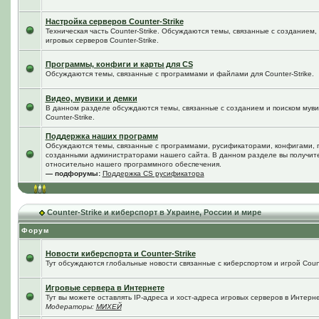
Настройка серверов Counter-Strike
Техническая часть Counter-Strike. Обсуждаются темы, связанные с созданием
игровых серверов Counter-Strike.
Программы, конфиги и карты для CS
Обсуждаются темы, связанные с программами и файлами для Counter-Strike.
Видео, мувики и демки
В данном разделе обсуждаются темы, связанные с созданием и поиском мувик
Counter-Strike.
Поддержка наших программ
Обсуждаются темы, связанные с программами, русификаторами, конфигами, 
созданными администраторами нашего сайта. В данном разделе вы получит
относительно нашего программного обеспечения.
— подфорумы:
Поддержка CS русификатора
Counter-Strike и киберспорт в Украине, России и мире
Форум
Новости киберспорта и Counter-Strike
Тут обсуждаются глобальные новости связанные с киберспортом и игрой Counte
Игровые сервера в Интернете
Тут вы можете оставлять IP-адреса и хост-адреса игровых серверов в Интерне
Модераторы:
МИХЕЙ