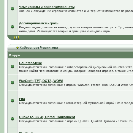
Чемпионаты и online чемпионаты
Анонсы и обсуждение игровых чемпионатов и Интернет-чемпионатов по разл
Договариваемся играть
Раздел создан для поиска команд, против которых можно поиграть. Тут догов
командами. Размещаются теории и принципы командной игры.
Киберспорт Чернигова
Форум
Counter-Strike
Обсуждаются темы, связанные с киберспортивной дисциплиной Counter-Strike в
можно найти Черниговские команды, которые набирают игроков, а также игро
WarCraft (TFT, DOTA, WOW)
Обсуждаются темы связанные с играми WarCraft, Frozen Tron, DOTA и World Of
Fifa
Обсуждаются темы связанные с компьютерной футбольной игрой Fifa в городе 
Quake (2, 3 и 4), Unreal Tournament
Обсуждаются темы, связанные с играми Quake2, Quake3, Quake4 и Unreal Tou