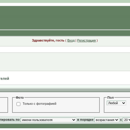
Здравствуйте, гость
(
Вход
|
Регистрация
)
телей
Фото
Пол
Только с фотографией
ртировать по
в порядке
с