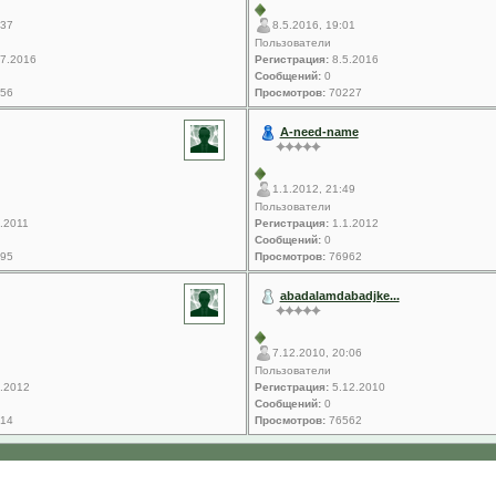
:37
8.5.2016, 19:01
Пользователи
7.2016
Регистрация:
8.5.2016
Сообщений:
0
56
Просмотров:
70227
A-need-name
1.1.2012, 21:49
Пользователи
.2011
Регистрация:
1.1.2012
Сообщений:
0
95
Просмотров:
76962
abadalamdabadjke...
7.12.2010, 20:06
Пользователи
.2012
Регистрация:
5.12.2010
Сообщений:
0
14
Просмотров:
76562