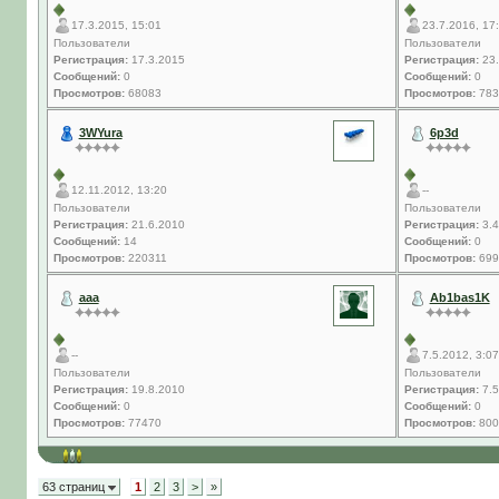
17.3.2015, 15:01
23.7.2016, 17
Пользователи
Пользователи
Регистрация:
17.3.2015
Регистрация:
23.
Сообщений:
0
Сообщений:
0
Просмотров:
68083
Просмотров:
783
3WYura
6p3d
12.11.2012, 13:20
--
Пользователи
Пользователи
Регистрация:
21.6.2010
Регистрация:
3.4
Сообщений:
14
Сообщений:
0
Просмотров:
220311
Просмотров:
699
aaa
Ab1bas1K
--
7.5.2012, 3:07
Пользователи
Пользователи
Регистрация:
19.8.2010
Регистрация:
7.5
Сообщений:
0
Сообщений:
0
Просмотров:
77470
Просмотров:
800
63 страниц
1
2
3
>
»