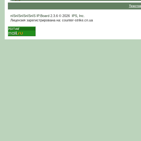
Тексто
пїЅпїЅпїЅпїЅпїЅ
IP.Board
2.3.6 © 2026
IPS, Inc
.
Лицензия зарегистрирована на: counter-strike.cn.ua