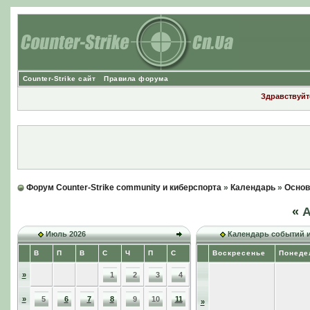
Counter-Strike сайт
Правила форума
Здравствуйте
Форум Counter-Strike community и киберспорта
»
Календарь
»
Основ
«
А
Июль 2026
Календарь событий 
В
П
В
С
Ч
П
С
Воскресенье
Понеде
»
1
2
3
4
»
5
6
7
8
9
10
11
»