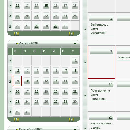
»
12
13
14
15
16
17
18
»
19
20
21
22
23
24
25
2
Serkarpov, с
»
26
27
28
29
30
31
днем
»
рождения!
Август 2026
9
В
П
В
С
Ч
П
С
Именинн
»
1
»
»
2
3
4
5
6
7
8
10
11
12
13
14
15
»
9
16
Petersonov, с
»
16
17
18
19
20
21
22
днем
»
рождения!
»
23
24
25
26
27
28
29
»
30
31
23
anypocoumma,
с днем
»
Сентябрь 2026