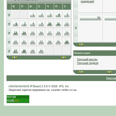
рождения!
В
П
В
С
Ч
П
С
»
1
2
3
4
5
30
»
6
7
8
9
10
11
12
»
»
13
14
15
16
17
18
19
»
20
21
22
23
24
25
26
»
27
28
29
30
Навигация
·
Текущий месяц
·
Текущая неделя
Тексто
пїЅпїЅпїЅпїЅпїЅ
IP.Board
2.3.6 © 2026
IPS, Inc
.
Лицензия зарегистрирована на: counter-strike.cn.ua