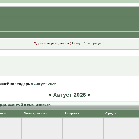
Здравствуйте, гость
(
Вход
|
Регистрация
)
вной календарь
» Август 2026
«
Август 2026
»
арь событий и именинников
нье
Понедельник
Вторник
Среда