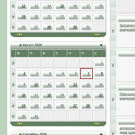
»
12
13
14
15
16
17
18
»
19
20
21
22
23
24
25
Serkarpov
»
26
27
28
29
30
31
рождения
»
Август 2026
В
П
В
С
Ч
П
С
»
1
»
2
3
4
5
6
8
»
7
»
9
10
11
12
13
14
15
Petersono
»
16
17
18
19
20
21
22
рождения
»
»
23
24
25
26
27
28
29
»
30
31
anypocou
днем рож
»
Сентябрь 2026