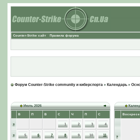
Counter-Strike сайт
Правила форума
Форум Counter-Strike community и киберспорта
»
Календарь
»
Осно
Июль 2026
Календ
В
П
В
С
Ч
П
С
Воскресе
»
1
2
3
4
»
5
6
7
8
9
10
11
»