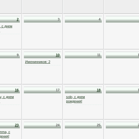
2
3
4
, с днем
!
9
10
11
Именинников: 2
16
17
18
v, с днем
solo, с днем
!
рождения!
23
24
25
mma, с
дения!