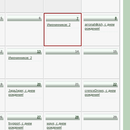
5
6
8
7
arronahilkish, с днем
Именинников: 2
рождения!
12
13
14
15
Именинников: 2
19
20
21
22
JagaJager, с днем
crenceDrows, с днем
рождения!
рождения!
26
27
28
29
fsypport, с днем
waye, с днем
рождения!
рождения!