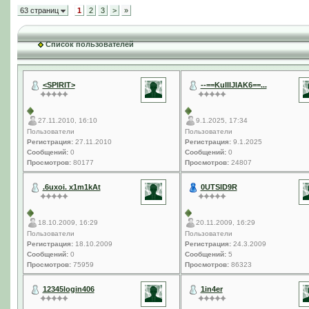
63 страниц
1
2
3
>
»
Список пользователей
<SPIRIT>
--==KuIIIJIAK6==...
27.11.2010, 16:10
9.1.2025, 17:34
Пользователи
Пользователи
Регистрация:
27.11.2010
Регистрация:
9.1.2025
Сообщений:
0
Сообщений:
0
Просмотров:
80177
Просмотров:
24807
.6uxoi. x1m1kAt
0UTSID9R
18.10.2009, 16:29
20.11.2009, 16:29
Пользователи
Пользователи
Регистрация:
18.10.2009
Регистрация:
24.3.2009
Сообщений:
0
Сообщений:
5
Просмотров:
75959
Просмотров:
86323
12345login406
1in4er