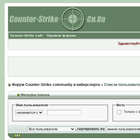
Counter-Strike сайт
Правила форума
Здравствуйте
Форум Counter-Strike community и киберспорта
» Список пользоват
Фильтры поиска
Имя пользователя
Фото
Только с 
, сортировать по