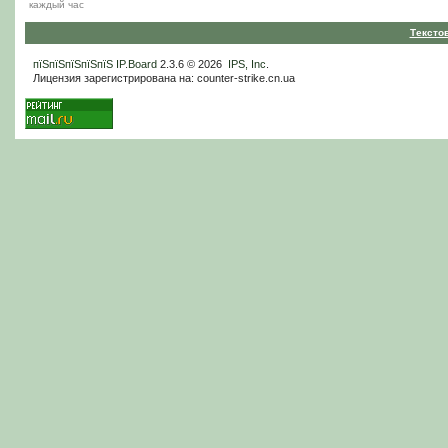
каждый час
Тексто
пїЅпїЅпїЅпїЅпїЅ
IP.Board
2.3.6 © 2026
IPS, Inc
.
Лицензия зарегистрирована на: counter-strike.cn.ua