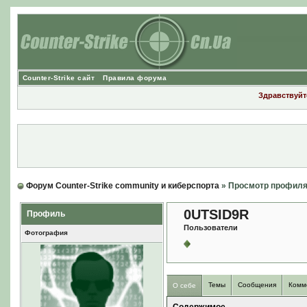
Counter-Strike сайт
Правила форума
Здравствуйте
Форум Counter-Strike community и киберспорта
» Просмотр профил
0UTSID9R
Профиль
Пользователи
Фотография
Темы
Сообщения
Комм
О себе