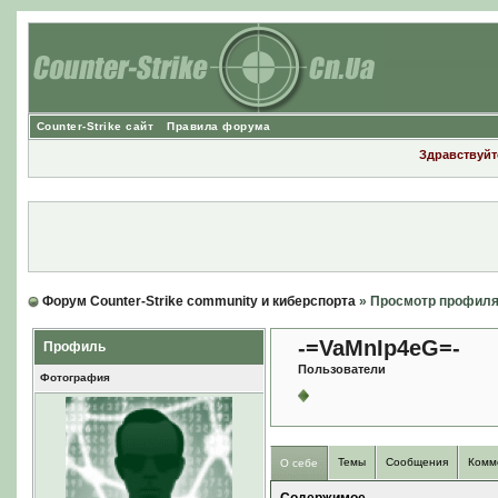
Counter-Strike сайт
Правила форума
Здравствуйте
Форум Counter-Strike community и киберспорта
» Просмотр профил
-=VaMnIp4eG=-
Профиль
Пользователи
Фотография
Темы
Сообщения
Комм
О себе