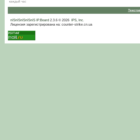
каждый час
Тексто
пїЅпїЅпїЅпїЅпїЅ
IP.Board
2.3.6 © 2026
IPS, Inc
.
Лицензия зарегистрирована на: counter-strike.cn.ua