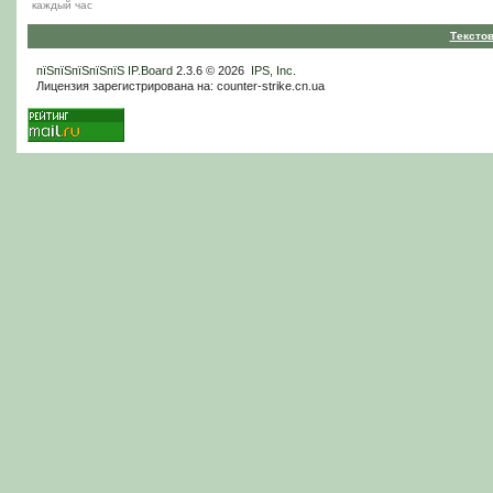
каждый час
Тексто
пїЅпїЅпїЅпїЅпїЅ
IP.Board
2.3.6 © 2026
IPS, Inc
.
Лицензия зарегистрирована на: counter-strike.cn.ua