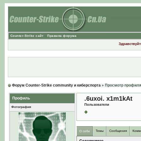
Counter-Strike сайт
Правила форума
Здравствуйте
Форум Counter-Strike community и киберспорта
» Просмотр профил
.6uxoi. x1m1kAt
Профиль
Пользователи
Фотография
Темы
Сообщения
Комм
О себе