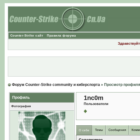
Counter-Strike сайт
Правила форума
Здравствуйте
Форум Counter-Strike community и киберспорта
» Просмотр профил
1nc0m
Профиль
Пользователи
Фотография
Темы
Сообщения
Комм
О себе