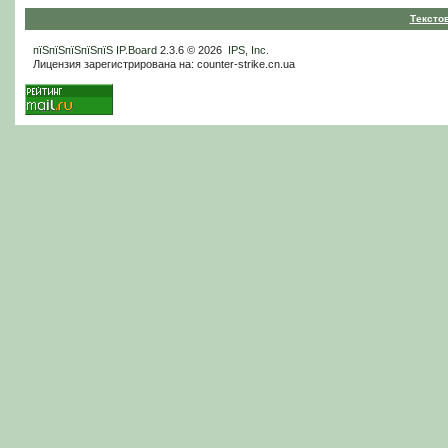
Тексто
пїЅпїЅпїЅпїЅпїЅ
IP.Board
2.3.6 © 2026
IPS, Inc
.
Лицензия зарегистрирована на: counter-strike.cn.ua