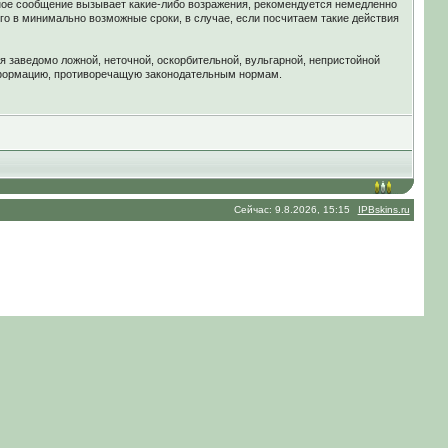
ное сообщение вызывает какие-либо возражения, рекомендуется немедленно
го в минимально возможные сроки, в случае, если посчитаем такие действия
я заведомо ложной, неточной, оскорбительной, вульгарной, непристойной
нформацию, противоречащую законодательным нормам.
Сейчас: 9.8.2026, 15:15
IPBskins.ru