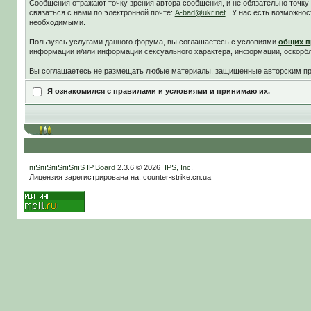
Сообщения отражают точку зрения автора сообщения, и не обязательно точк
связаться с нами по электронной почте:
A-bad@ukr.net
. У нас есть возможнос
необходимыми.
Пользуясь услугами данного форума, вы соглашаетесь c условиями
общих п
информации и/или информации сексуального характера, информации, оскорб
Вы соглашаетесь не размещать любые материалы, защищенные авторским пра
Я ознакомился с правилами и условиями и принимаю их.
пїЅпїЅпїЅпїЅпїЅ
IP.Board
2.3.6 © 2026
IPS, Inc
.
Лицензия зарегистрирована на: counter-strike.cn.ua