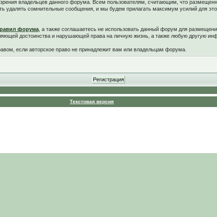
у зрения владельцев данного форума. Всем пользователям, считающим, что размещен
ть удалять сомнительные сообщения, и мы будем прилагать максимум усилий для это
равил форума
, а также соглашаетесь не использовать данный форум для размещени
ляющей достоинства и нарушающей права на личную жизнь, а также любую другую и
вом, если авторское право не принадлежит вам или владельцам форума.
Текстовая версия