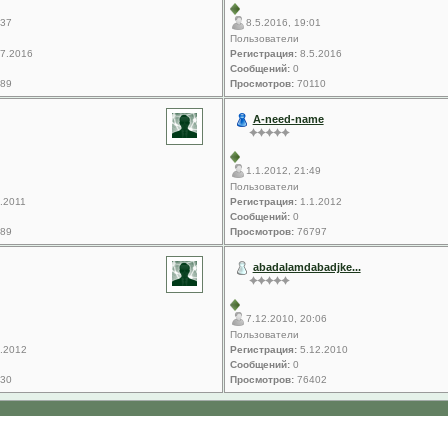
:37
8.5.2016, 19:01
Пользователи
7.2016
Регистрация:
8.5.2016
Сообщений:
0
89
Просмотров:
70110
A-need-name
1.1.2012, 21:49
Пользователи
.2011
Регистрация:
1.1.2012
Сообщений:
0
89
Просмотров:
76797
abadalamdabadjke...
7.12.2010, 20:06
Пользователи
.2012
Регистрация:
5.12.2010
Сообщений:
0
30
Просмотров:
76402