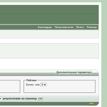
Календарь
Пользователи
Поиск
Помощь
Рейтинг
Более, чем
результатами за страницу