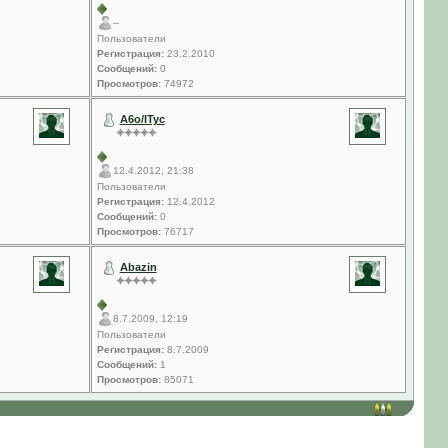
--
Пользователи
Регистрация:
23.2.2010
Сообщений:
0
Просмотров:
74972
A6o/ITyc
12.4.2012, 21:38
Пользователи
Регистрация:
12.4.2012
Сообщений:
0
Просмотров:
76717
Abazin
8.7.2009, 12:19
Пользователи
Регистрация:
8.7.2009
Сообщений:
1
Просмотров:
85071