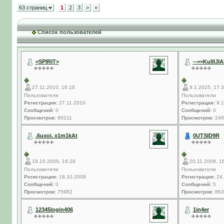
63 страниц
1
2
3
>
»
Список пользователей
<SPIRIT>
--==KuIIIJIA
27.11.2010, 16:10
9.1.2025, 17:
Пользователи
Пользователи
Регистрация:
27.11.2010
Регистрация:
9.1
Сообщений:
0
Сообщений:
0
Просмотров:
80211
Просмотров:
248
.6uxoi. x1m1kAt
0UTSID9R
18.10.2009, 16:29
20.11.2009, 1
Пользователи
Пользователи
Регистрация:
18.10.2009
Регистрация:
24.
Сообщений:
0
Сообщений:
5
Просмотров:
75982
Просмотров:
863
12345login406
1in4er