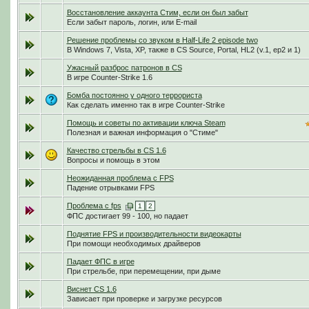
Восстановление аккаунта Стим, если он был забыт
Если забыт пароль, логин, или E-mail
Решение проблемы со звуком в Half-Life 2 episode two
В Windows 7, Vista, XP, также в CS Source, Portal, HL2 (v.1, ep2 и 1)
Ужасный разброс патронов в CS
В игре Counter-Strike 1.6
Бомба постоянно у одного террориста
Как сделать именно так в игре Counter-Strike
Помощь и советы по активации ключа Steam
Полезная и важная информация о "Стиме"
Качество стрельбы в CS 1.6
Вопросы и помощь в этом
Неожиданная проблема с FPS
Падение отрывками FPS
Проблема с fps
1
2
ФПС достигает 99 - 100, но падает
Поднятие FPS и производительности видеокарты
При помощи необходимых драйверов
Падает ФПС в игре
При стрельбе, при перемещении, при дыме
Виснет CS 1.6
Зависает при проверке и загрузке ресурсов