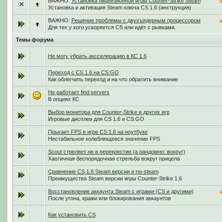
ВАЖНО:
Установка лицензионной игры Counter-Strike Steam
Установка и активация Steam ключа CS 1.6 (инструкция)
ВАЖНО:
Решение проблемы с двухъядерным процессором
Для тех у кого ускоряется CS или идёт с рывками.
Темы форума
Не могу убрать аксселерацию в КС 1.6
Переход с CS 1.6 на CS:GO
Как облегчить переход и на что обратить внимание
Не работает find servers
В опциях КС
Выбор монитора для Counter-Strike и других игр
Игровые дисплеи для CS 1.6 и CS:GO
Прыгает FPS в игре CS 1.6 на ноутбуке
Нестабильное колеблющееся значение FPS
Scout стреляет не в перекрестие (а рандомно: вокруг)
Хаотичная беспорядочная стрельба вокруг прицела
Сравнение CS 1.6 Steam версии и no-steam
Преимущества Steam версии игры Counter-Strike 1.6
Восстановление аккаунта Steam с играми (CS и другими)
После угона, кражи или блокирования аккаунтов
Как установить CS