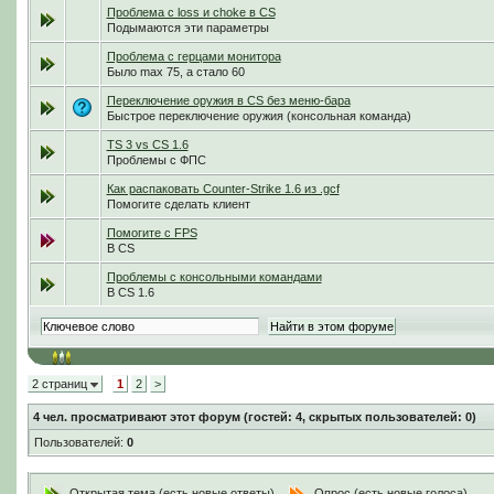
Проблема с loss и choke в CS
Подымаются эти параметры
Проблема с герцами монитора
Было max 75, а стало 60
Переключение оружия в CS без меню-бара
Быстрое переключение оружия (консольная команда)
TS 3 vs CS 1.6
Проблемы с ФПС
Как распаковать Counter-Strike 1.6 из .gcf
Помогите сделать клиент
Помогите с FPS
В CS
Проблемы с консольными командами
В CS 1.6
2 страниц
1
2
>
4
чел. просматривают этот форум (гостей: 4, скрытых пользователей: 0)
Пользователей:
0
Открытая тема (есть новые ответы)
Опрос (есть новые голоса)