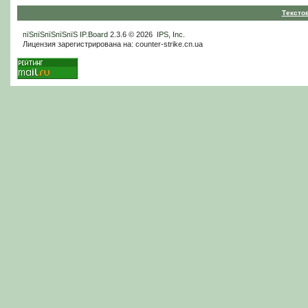
Тексто
пїЅпїЅпїЅпїЅпїЅ
IP.Board
2.3.6 © 2026
IPS, Inc
.
Лицензия зарегистрирована на: counter-strike.cn.ua