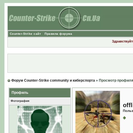
Counter-Strike сайт
Правила форума
Здравствуйте
Форум Counter-Strike community и киберспорта
» Просмотр профил
Профиль
Фотография
off
Польз