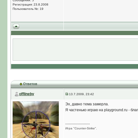
Сообщений: 5
Регистрация: 23.8.2008
Пользователь №: 19
Ответов
offlineby
13.7.2009, 23:42
Эх, давно тема замерла.
Я частенько играю на playground.ru - бла
--------------------
Игра "Counter-Strike".