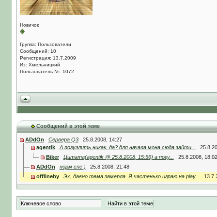
Новичок
Группа: Пользователи
Сообщений: 10
Регистрация: 13.7.2009
Из: Хмельницкий
Пользователь №: 1072
Сообщений в этой теме
ADdOn
Сервера Q3
25.8.2008, 14:27
agentik
А погуглить никак, да? для начала мона сюда зайти...
25.8.2
Biker
Цитата(agentik @ 25.8.2008, 15:56) а погу...
25.8.2008, 18:0
ADdOn
норм спс )
25.8.2008, 21:48
offlineby
Эх, давно тема замерла. Я частенько играю на play...
13.7.