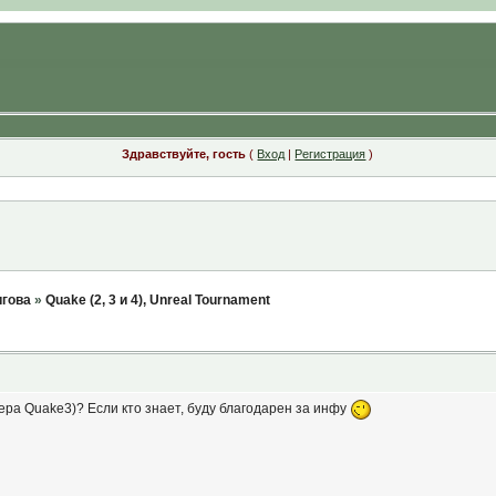
Здравствуйте, гость
(
Вход
|
Регистрация
)
игова
»
Quake (2, 3 и 4), Unreal Tournament
вера Quake3)? Если кто знает, буду благодарен за инфу