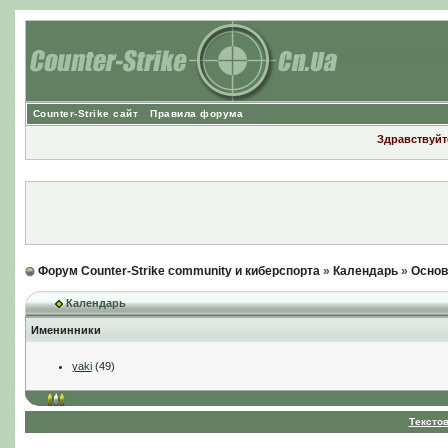
Counter-Strike сайт
Правила форума
Здравствуйте
Форум Counter-Strike community и киберспорта
»
Календарь
»
Основ
Календарь
Именинники
yaki
(49)
Тексто