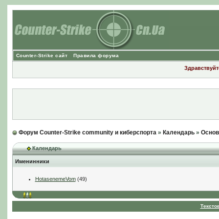
Counter-Strike сайт
Правила форума
Здравствуйте
Форум Counter-Strike community и киберспорта
»
Календарь
»
Основ
Календарь
Именинники
HotasenemeVom
(49)
Тексто